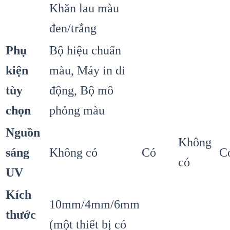
Khăn lau màu
đen/trắng
Phụ
Bộ hiệu chuẩn
kiện
màu, Máy in di
tùy
động, Bộ mô
chọn
phỏng màu
Nguồn
Không
sáng
Không có
Có
C
có
UV
Kích
10mm/4mm/6mm
thước
(một thiết bị có