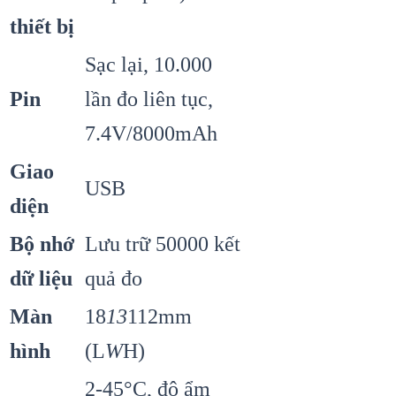
thiết bị
Sạc lại, 10.000
Pin
lần đo liên tục,
7.4V/8000mAh
Giao
USB
diện
Bộ nhớ
Lưu trữ 50000 kết
dữ liệu
quả đo
Màn
18
13
112mm
hình
(L
W
H)
2-45°C, độ ẩm