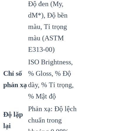
Độ đen (My,
dM*), Độ bền
màu, Tỉ trọng
màu (ASTM
E313-00)
ISO Brightness,
Chỉ số
% Gloss, % Độ
phản xạ
dày, % Tỉ trọng,
% Mật độ
Phản xạ: Độ lệch
Độ lặp
chuẩn trong
lại