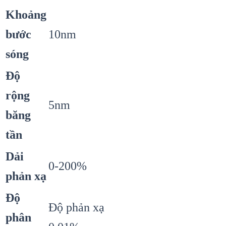
Khoảng
bước
10nm
sóng
Độ
rộng
5nm
băng
tần
Dải
0-200%
phản xạ
Độ
Độ phản xạ
phân