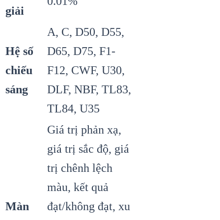
0.01%
giải
A, C, D50, D55,
Hệ số
D65, D75, F1-
chiếu
F12, CWF, U30,
sáng
DLF, NBF, TL83,
TL84, U35
Giá trị phản xạ,
giá trị sắc độ, giá
trị chênh lệch
màu, kết quả
Màn
đạt/không đạt, xu