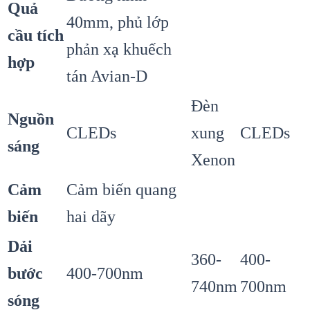
Quả
40mm, phủ lớp
cầu tích
phản xạ khuếch
hợp
tán Avian-D
Đèn
Nguồn
CLEDs
xung
CLEDs
sáng
Xenon
Cảm
Cảm biến quang
biến
hai dãy
Dải
360-
400-
bước
400-700nm
740nm
700nm
sóng