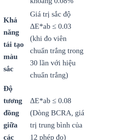
khoảng 0.08%
Giá trị sắc độ
Khả
ΔE*ab ≤ 0.03
năng
(khi đo viên
tái tạo
chuẩn trắng trong
màu
30 lần với hiệu
sắc
chuẩn trắng)
Độ
tương
ΔE*ab ≤ 0.08
đồng
(Dòng BCRA, giá
giữa
trị trung bình của
các
12 phép đo)