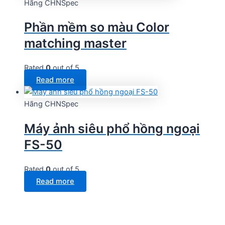
Hãng CHNSpec
Phần mềm so màu Color
matching master
Rated
0
out of 5
Read more
Hãng CHNSpec
Máy ảnh siêu phổ hồng ngoại
FS-50
Rated
0
out of 5
Read more