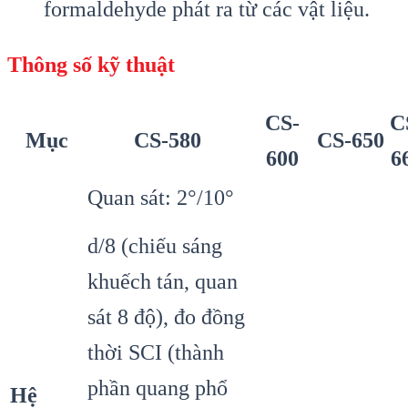
formaldehyde phát ra từ các vật liệu.
Thông số kỹ thuật
CS-
C
Mục
CS-580
CS-650
600
6
Quan sát: 2°/10°
d/8 (chiếu sáng
khuếch tán, quan
sát 8 độ), đo đồng
thời SCI (thành
phần quang phổ
Hệ