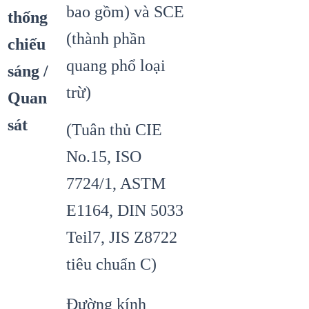
bao gồm) và SCE
thống
(thành phần
chiếu
quang phổ loại
sáng /
trừ)
Quan
sát
(Tuân thủ CIE
No.15, ISO
7724/1, ASTM
E1164, DIN 5033
Teil7, JIS Z8722
tiêu chuẩn C)
Đường kính