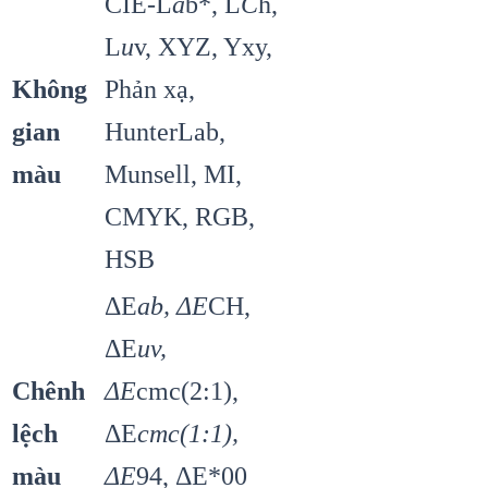
CIE-L
a
b*, L
C
h,
L
u
v, XYZ, Yxy,
Không
Phản xạ,
gian
HunterLab,
màu
Munsell, MI,
CMYK, RGB,
HSB
ΔE
ab, ΔE
CH,
ΔE
uv,
Chênh
ΔE
cmc(2:1),
lệch
ΔE
cmc(1:1),
màu
ΔE
94, ΔE*00