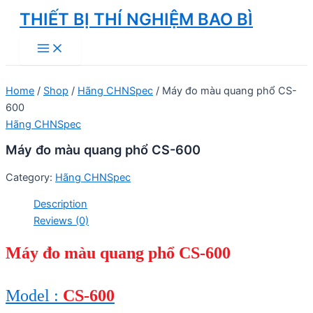
Skip
THIẾT BỊ THÍ NGHIỆM BAO BÌ
to
Main
content
Menu
Home
/
Shop
/
Hãng CHNSpec
/ Máy đo màu quang phổ CS-
600
Hãng CHNSpec
Máy đo màu quang phổ CS-600
Category:
Hãng CHNSpec
Description
Reviews (0)
Máy đo màu quang phổ CS-600
Model :
CS-600