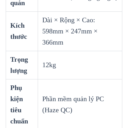
quản
Dài × Rộng × Cao:
Kích
598mm × 247mm ×
thước
366mm
Trọng
12kg
lượng
Phụ
kiện
Phần mềm quản lý PC
tiêu
(Haze QC)
chuẩn