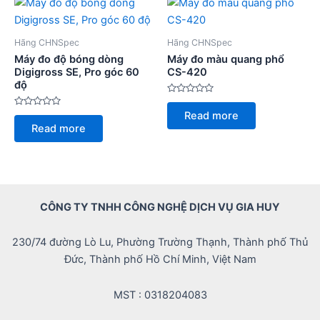
Hãng CHNSpec
Hãng CHNSpec
Máy đo độ bóng dòng
Máy đo màu quang phổ
Digigross SE, Pro góc 60
CS-420
độ
Rated
0
Rated
Read more
out
0
of
Read more
out
5
of
5
CÔNG TY TNHH CÔNG NGHỆ DỊCH VỤ GIA HUY
230/74 đường Lò Lu, Phường Trường Thạnh, Thành phố Thủ
Đức, Thành phố Hồ Chí Minh, Việt Nam
MST : 0318204083