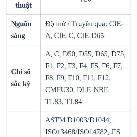
thuật
Nguồn
Độ mờ / Truyền qua: CIE-
sáng
A, CIE-C, CIE-D65
A, C, D50, D55, D65, D75,
F1, F2, F3, F4, F5, F6, F7,
Chỉ số
F8, F9, F10, F11, F12,
sắc ký
CMFU30, DLF, NBF,
TL83, TL84
ASTM D1003/D1044,
ISO13468/ISO14782, JIS