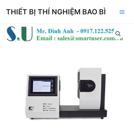
Skip
THIẾT BỊ THÍ NGHIỆM BAO BÌ
to
Main
content
Men