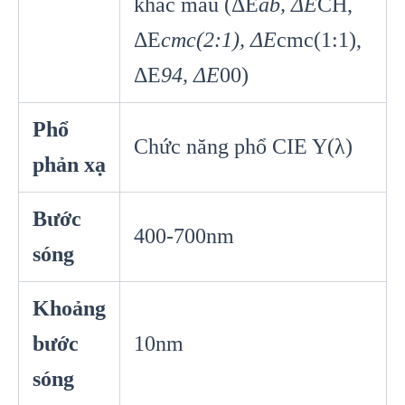
khác màu (ΔE
ab, ΔE
CH,
ΔE
cmc(2:1), ΔE
cmc(1:1),
ΔE
94, ΔE
00)
Phổ
Chức năng phổ CIE Y(λ)
phản xạ
Bước
400-700nm
sóng
Khoảng
bước
10nm
sóng