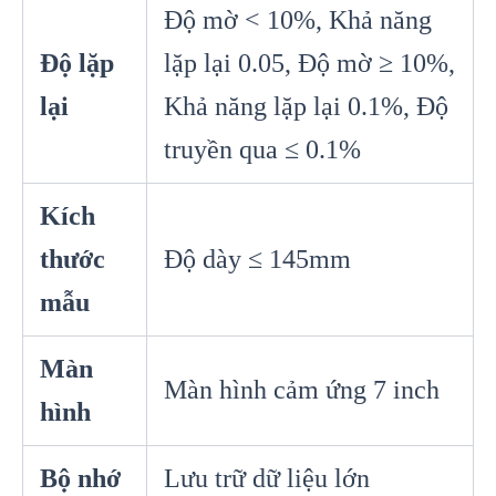
Độ mờ < 10%, Khả năng
Độ lặp
lặp lại 0.05, Độ mờ ≥ 10%,
lại
Khả năng lặp lại 0.1%, Độ
truyền qua ≤ 0.1%
Kích
thước
Độ dày ≤ 145mm
mẫu
Màn
Màn hình cảm ứng 7 inch
hình
Bộ nhớ
Lưu trữ dữ liệu lớn