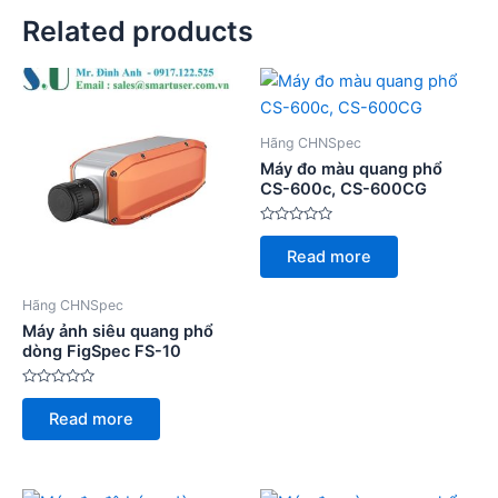
Related products
Hãng CHNSpec
Máy đo màu quang phổ
CS-600c, CS-600CG
Rated
0
Read more
out
of
5
Hãng CHNSpec
Máy ảnh siêu quang phổ
dòng FigSpec FS-10
Rated
0
Read more
out
of
5