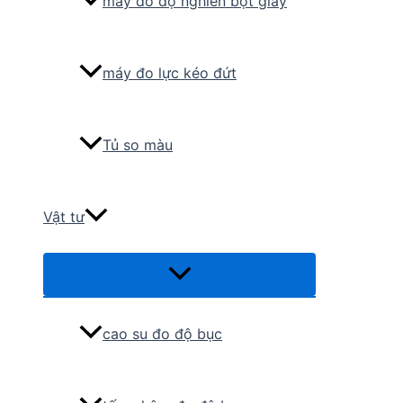
máy đo độ nghiền bột giấy
máy đo lực kéo đứt
Tủ so màu
Vật tư
Menu
Toggle
cao su đo độ bục