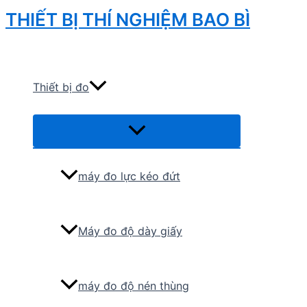
Skip
THIẾT BỊ THÍ NGHIỆM BAO BÌ
to
Search
content
Thiết bị đo
Menu
Toggle
máy đo lực kéo đứt
Máy đo độ dày giấy
máy đo độ nén thùng