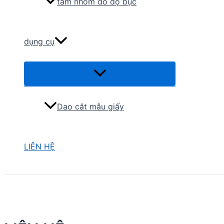
tấm nhôm đo độ bục
dụng cụ
Menu
Toggle
Dao cắt mẫu giấy
LIÊN HỆ