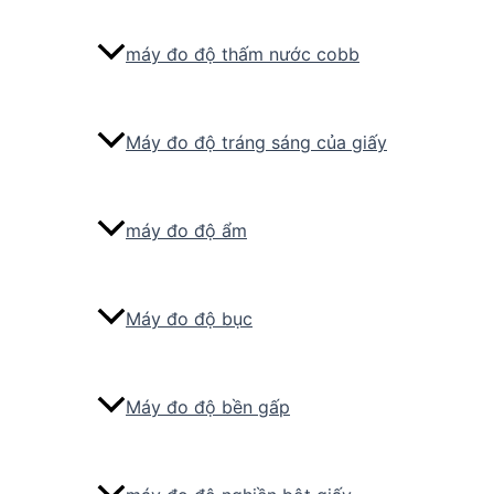
máy đo độ thấm nước cobb
Máy đo độ tráng sáng của giấy
máy đo độ ẩm
Máy đo độ bục
Máy đo độ bền gấp