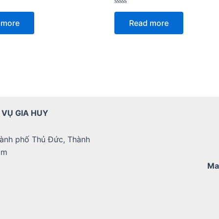
Rated
0
 more
Read more
out
of
5
 VỤ GIA HUY
ành phố Thủ Đức, Thành
am
Ma