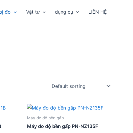
bị đo
Vật tư
dụng cụ
LIÊN HỆ
Máy đo độ bền gấp
B
Máy đo độ bền gấp PN-NZ135F