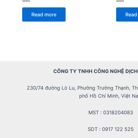
Rated
Rated
0
0
Read more
Read
out
out
of
of
5
5
CÔNG TY TNHH CÔNG NGHỆ DỊCH
230/74 đường Lò Lu, Phường Trường Thạnh, Th
phố Hồ Chí Minh, Việt N
MST : 0318204083
SDT : 0917 122 525