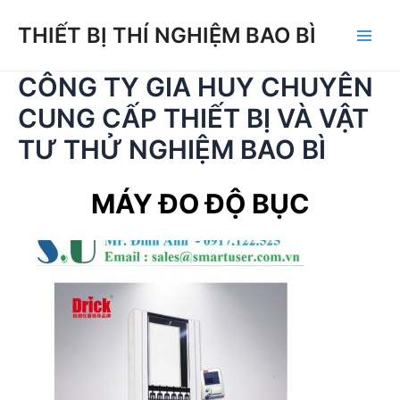
Skip
THIẾT BỊ THÍ NGHIỆM BAO BÌ
to
Main
content
CÔNG TY GIA HUY CHUYÊN
Men
CUNG CẤP THIẾT BỊ VÀ VẬT
TƯ THỬ NGHIỆM BAO BÌ
MÁY ĐO ĐỘ BỤC