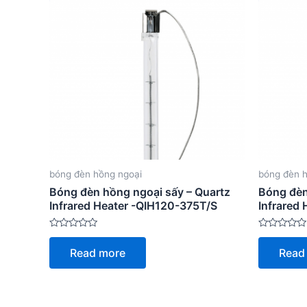
bóng đèn hồng ngoại
bóng đèn 
Bóng đèn hồng ngoại sấy – Quartz
Bóng đèn
Infrared Heater -QIH120-375T/S
Infrared
Rated
Rated
0
0
Read more
Read
out
out
of
of
5
5