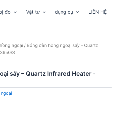
bị đo
Vật tư
dụng cụ
LIÊN HỆ
hồng ngoại
/ Bóng đèn hồng ngoại sấy – Quartz
-3650/S
ại sấy – Quartz Infrared Heater -
 ngoại