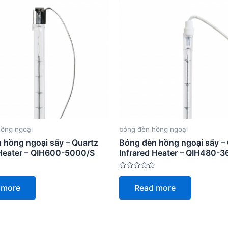
hồng ngoại
bóng đèn hồng ngoại
 hồng ngoại sấy – Quartz
Bóng đèn hồng ngoại sấy –
 Heater – QIH600-5000/S
Infrared Heater – QIH480-
Rated
0
 more
Read more
out
of
5