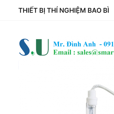
Skip
THIẾT BỊ THÍ NGHIỆM BAO BÌ
to
content