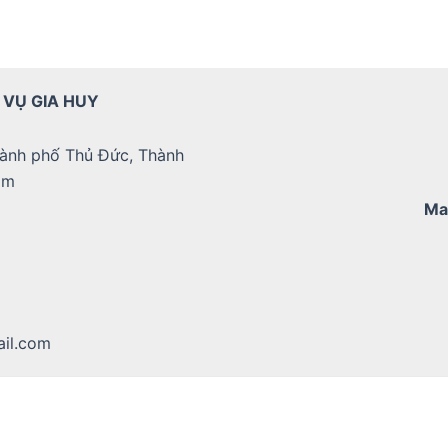
 VỤ GIA HUY
ành phố Thủ Đức, Thành
am
Ma
il.com