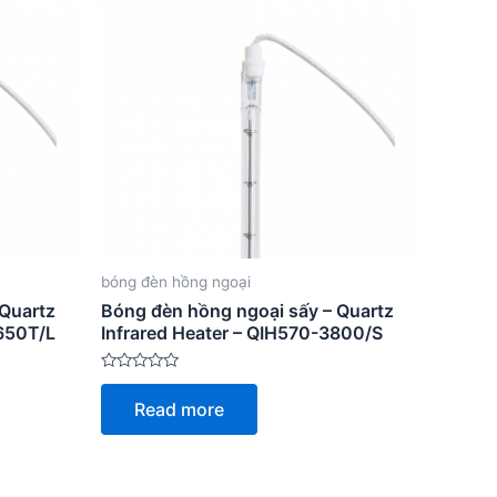
bóng đèn hồng ngoại
 Quartz
Bóng đèn hồng ngoại sấy – Quartz
3650T/L
Infrared Heater – QIH570-3800/S
Rated
0
Read more
out
of
5