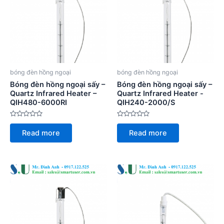
bóng đèn hồng ngoại
bóng đèn hồng ngoại
Bóng đèn hồng ngoại sấy –
Bóng đèn hồng ngoại sấy –
Quartz Infrared Heater –
Quartz Infrared Heater -
QIH480-6000RI
QIH240-2000/S
Rated
Rated
0
0
Read more
Read more
out
out
of
of
5
5