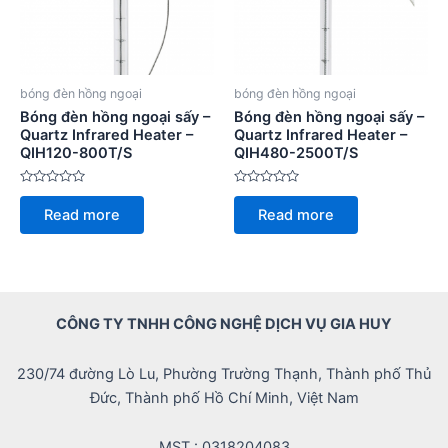
bóng đèn hồng ngoại
bóng đèn hồng ngoại
Bóng đèn hồng ngoại sấy –
Bóng đèn hồng ngoại sấy –
Quartz Infrared Heater –
Quartz Infrared Heater –
QIH120-800T/S
QIH480-2500T/S
Rated
Rated
0
0
Read more
Read more
out
out
of
of
5
5
CÔNG TY TNHH CÔNG NGHỆ DỊCH VỤ GIA HUY
230/74 đường Lò Lu, Phường Trường Thạnh, Thành phố Thủ
Đức, Thành phố Hồ Chí Minh, Việt Nam
MST : 0318204083