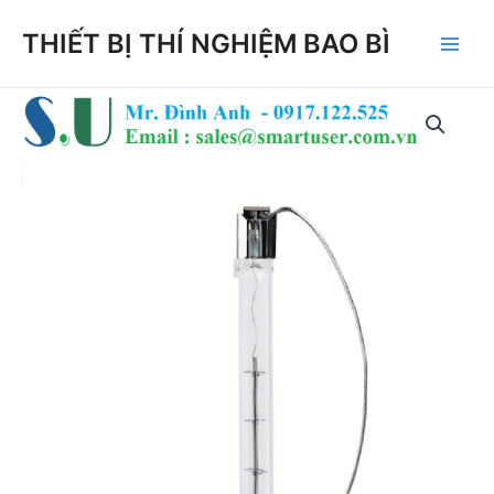
Skip
THIẾT BỊ THÍ NGHIỆM BAO BÌ
to
Main
content
Men