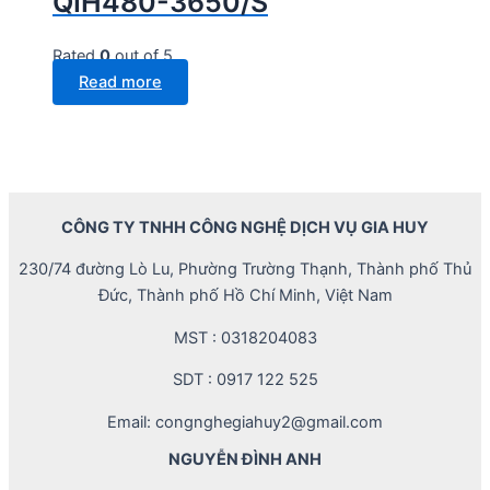
QIH480-3650/S
Rated
0
out of 5
Read more
CÔNG TY TNHH CÔNG NGHỆ DỊCH VỤ GIA HUY
230/74 đường Lò Lu, Phường Trường Thạnh, Thành phố Thủ
Đức, Thành phố Hồ Chí Minh, Việt Nam
MST : 0318204083
SDT : 0917 122 525
Email: congnghegiahuy2@gmail.com
NGUYỄN ĐÌNH ANH