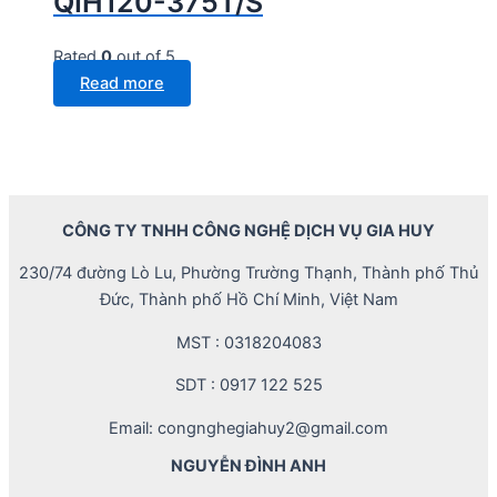
QIH120-375T/S
Rated
0
out of 5
Read more
CÔNG TY TNHH CÔNG NGHỆ DỊCH VỤ GIA HUY
230/74 đường Lò Lu, Phường Trường Thạnh, Thành phố Thủ
Đức, Thành phố Hồ Chí Minh, Việt Nam
MST : 0318204083
SDT : 0917 122 525
Email: congnghegiahuy2@gmail.com
NGUYỄN ĐÌNH ANH