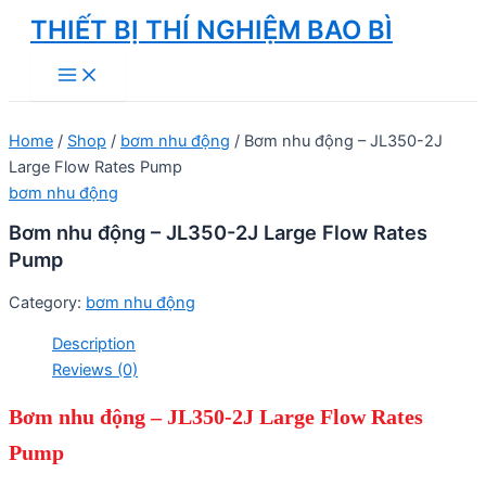
Skip
THIẾT BỊ THÍ NGHIỆM BAO BÌ
to
Main
content
Menu
Home
/
Shop
/
bơm nhu động
/ Bơm nhu động – JL350-2J
Large Flow Rates Pump
bơm nhu động
Bơm nhu động – JL350-2J Large Flow Rates
Pump
Category:
bơm nhu động
Description
Reviews (0)
Bơm nhu động – JL350-2J Large Flow Rates
Pump