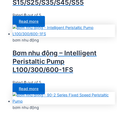
S15/S25/S35/S45/S55
Rated
0
out of 5
Read more
bơm nhu động
Bơm nhu động – Intelligent
Peristaltic Pump
L100/300/600-1FS
Rated
0
out of 5
Read more
bơm nhu động