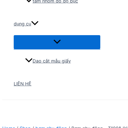
tấm nhôm đo độ bục
dụng cụ
Menu
Toggle
Dao cắt mẫu giấy
LIÊN HỆ