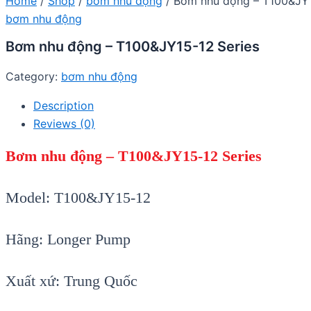
Home
/
Shop
/
bơm nhu động
/ Bơm nhu động – T100&JY1
bơm nhu động
Bơm nhu động – T100&JY15-12 Series
Category:
bơm nhu động
Description
Reviews (0)
Bơm nhu động – T100&JY15-12 Series
Model: T100&JY15-12
Hãng: Longer Pump
Xuất xứ: Trung Quốc