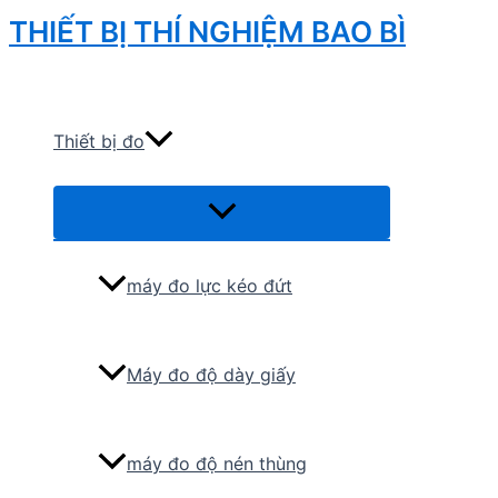
Skip
THIẾT BỊ THÍ NGHIỆM BAO BÌ
to
Search
content
Thiết bị đo
Menu
Toggle
máy đo lực kéo đứt
Máy đo độ dày giấy
máy đo độ nén thùng