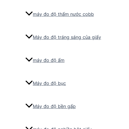
máy đo độ thấm nước cobb
Máy đo độ tráng sáng của giấy
máy đo độ ẩm
Máy đo độ bục
Máy đo độ bền gấp