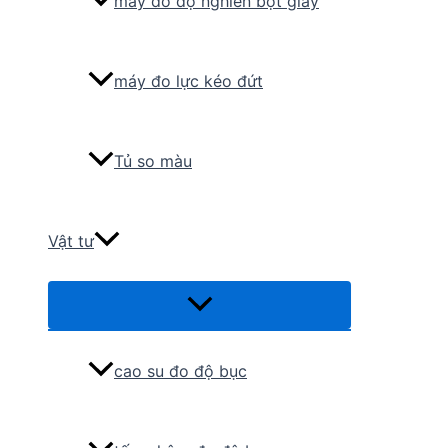
máy đo độ nghiền bột giấy
máy đo lực kéo đứt
Tủ so màu
Vật tư
Menu
Toggle
cao su đo độ bục