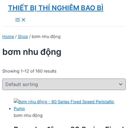
Skip
THIẾT BỊ THÍ NGHIỆM BAO BÌ
to
Main
content
Menu
Home
/
Shop
/ bơm nhu động
bơm nhu động
Showing 1–12 of 160 results
bơm nhu động