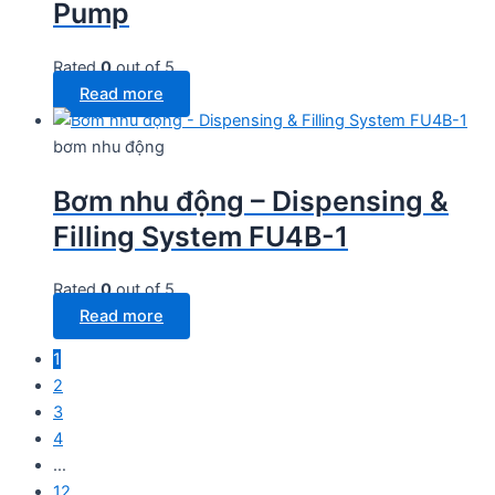
Pump
Rated
0
out of 5
Read more
bơm nhu động
Bơm nhu động – Dispensing &
Filling System FU4B-1
Rated
0
out of 5
Read more
1
2
3
4
…
12