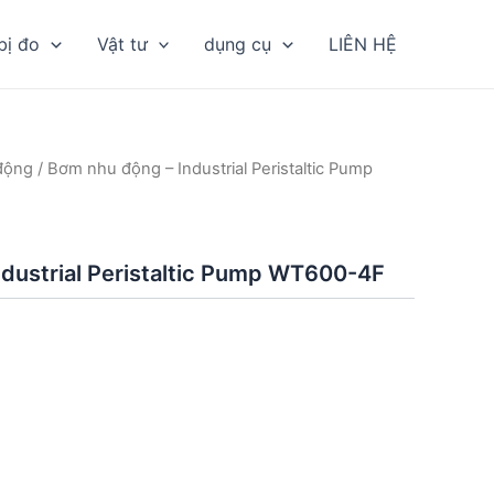
bị đo
Vật tư
dụng cụ
LIÊN HỆ
động
/ Bơm nhu động – Industrial Peristaltic Pump
dustrial Peristaltic Pump WT600-4F