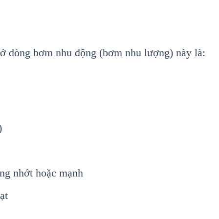
c ở dòng bơm nhu động (bơm nhu lượng) này là:
)
ờng nhớt hoặc mạnh
ạt