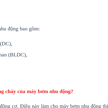
nhu động bao gồm:
 (DC),
than (BLDC),
òng chảy của máy bơm nhu động?
ộ động cơ. Điều này làm cho máy bơm nhu động th