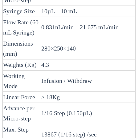
Micro-step
Syringe Size
10µL – 10 mL
Flow Rate (60
0.831nL/min – 21.675 mL/min
mL Syringe)
Dimensions
280×250×140
(mm)
Weights (Kg)
4.3
Working
Infusion / Withdraw
Mode
Linear Force
> 18Kg
Advance per
1/16 Step (0.156µL)
Micro-step
Max. Step
13867 (1/16 step) /sec