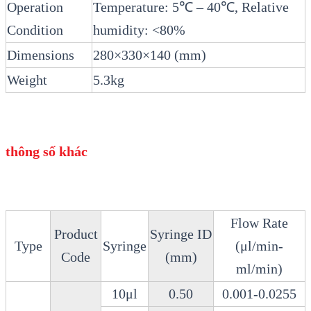
Operation
Temperature: 5℃ – 40℃, Relative
Condition
humidity: <80%
Dimensions
280×330×140 (mm)
Weight
5.3kg
thông số khác
Flow Rate
Product
Syringe ID
Type
Syringe
(μl/min-
Code
(mm)
ml/min)
10μl
0.50
0.001-0.0255