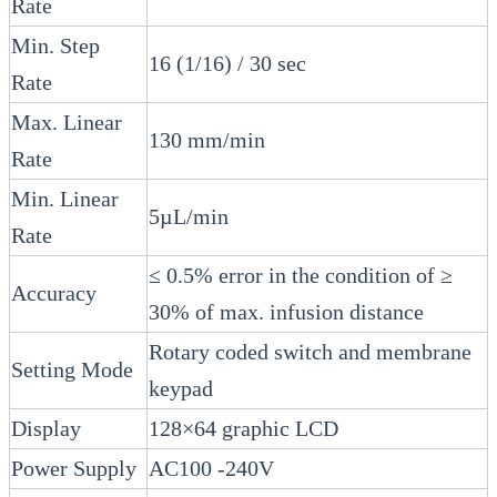
Rate
Min. Step
16 (1/16) / 30 sec
Rate
Max. Linear
130 mm/min
Rate
Min. Linear
5µL/min
Rate
≤ 0.5% error in the condition of ≥
Accuracy
30% of max. infusion distance
Rotary coded switch and membrane
Setting Mode
keypad
Display
128×64 graphic LCD
Power Supply
AC100 -240V