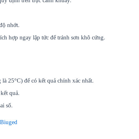
uy định trên trục cánh khuấy.
độ nhớt.
ích hợp ngay lập tức để tránh sơn khô cứng.
 là 25°C) để có kết quả chính xác nhất.
kết quả.
ai số.
Biuged