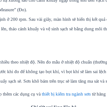
o hạ xuống sao cho cánh khuấy ngập trong sơn đến vạch q
Measure” (Đo).
h ở 200 rpm. Sau vài giây, màn hình sẽ hiển thị kết quả 
ên, tháo cánh khuấy và vệ sinh sạch sẽ bằng dung môi th
nhiều theo nhiệt độ. Nên đo mẫu ở nhiệt độ chuẩn (thường
 khi đo để không tạo bọt khí, vì bọt khí sẽ làm sai lệch 
ấy sạch sẽ. Sơn khô bám trên trục sẽ làm tăng ma sát và s
p thêm các dụng cụ và
thiết bị kiểm tra ngành sơn
từ hãng