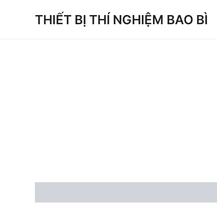
Skip
THIẾT BỊ THÍ NGHIỆM BAO BÌ
to
content
Description
Reviews (0)