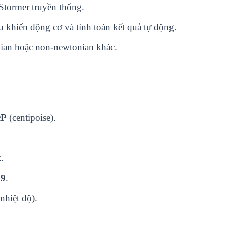
Stormer truyền thống.
 khiển động cơ và tính toán kết quả tự động.
onian hoặc non-newtonian khác.
cP
(centipoise).
.
69
.
nhiệt độ).