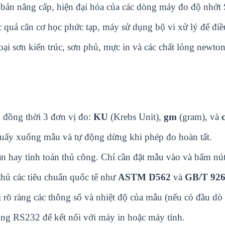
ản nâng cấp, hiện đại hóa của các dòng máy đo độ nhớt 
 quả cân cơ học phức tạp, máy sử dụng bộ vi xử lý để điều
oại sơn kiến trúc, sơn phủ, mực in và các chất lỏng newt
ị đồng thời 3 đơn vị đo:
KU
(Krebs Unit),
gm
(gram), và
ấy xuống mẫu và tự động dừng khi phép đo hoàn tất.
 hay tính toán thủ công. Chỉ cần đặt mẫu vào và bấm nút
hủ các tiêu chuẩn quốc tế như
ASTM D562
và
GB/T 92
rõ ràng các thông số và nhiệt độ của mẫu (nếu có đầu dò 
ng RS232 để kết nối với máy in hoặc máy tính.