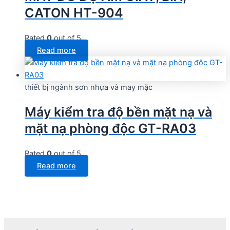
CATON HT-904
Rated
0
out of 5
Read more
thiết bị ngành sơn nhựa và may mặc
Máy kiểm tra độ bền mặt nạ và
mặt nạ phòng độc GT-RA03
Rated
0
out of 5
Read more