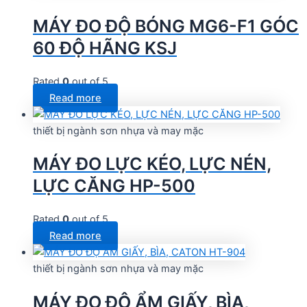
MÁY ĐO ĐỘ BÓNG MG6-F1 GÓC
60 ĐỘ HÃNG KSJ
Rated
0
out of 5
Read more
thiết bị ngành sơn nhựa và may mặc
MÁY ĐO LỰC KÉO, LỰC NÉN,
LỰC CĂNG HP-500
Rated
0
out of 5
Read more
thiết bị ngành sơn nhựa và may mặc
MÁY ĐO ĐỘ ẨM GIẤY, BÌA,