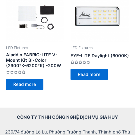
LED Fixtures
LED Fixtures
Aladdin FABRIC-LITE V-
EYE-LITE Daylight (6000K)
Mount Kit Bi-Color
(2900°K-6200°K) -200W
Rated
0
Read more
out
Rated
of
0
5
Read more
out
of
5
CÔNG TY TNHH CÔNG NGHỆ DỊCH VỤ GIA HUY
230/74 đường Lò Lu, Phường Trường Thạnh, Thành phố Thủ