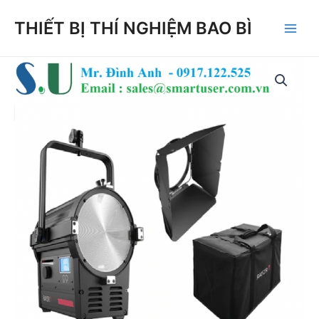
Skip
THIẾT BỊ THÍ NGHIỆM BAO BÌ
to
Main
content
Men