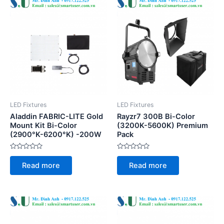
LED Fixtures
LED Fixtures
Aladdin FABRIC-LITE Gold
Rayzr7 300B Bi-Color
Mount Kit Bi-Color
(3200K-5600K) Premium
(2900°K-6200°K) -200W
Pack
Rated
Rated
0
0
Read more
Read more
out
out
of
of
5
5