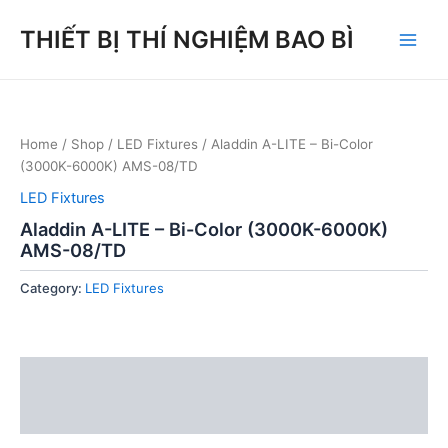
Skip
THIẾT BỊ THÍ NGHIỆM BAO BÌ
to
Main
content
Men
Home
/
Shop
/
LED Fixtures
/ Aladdin A-LITE – Bi-Color
(3000K-6000K) AMS-08/TD
LED Fixtures
Aladdin A-LITE – Bi-Color (3000K-6000K)
AMS-08/TD
Category:
LED Fixtures
Description
Reviews (0)