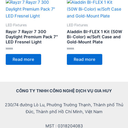
LED Fixtures
LED Fixtures
Rayzr 7 Rayzr 7 300
Aladdin BI-FLEX 1 Kit (50W
Daylight Premium Pack 7″
Bi-Color) w/Soft Case and
LED Fresnel Light
Gold-Mount Plate
Rated
Rated
0
0
Read more
Read more
out
out
of
of
5
5
CÔNG TY TNHH CÔNG NGHỆ DỊCH VỤ GIA HUY
230/74 đường Lò Lu, Phường Trường Thạnh, Thành phố Thủ
Đức, Thành phố Hồ Chí Minh, Việt Nam
MST : 0318204083