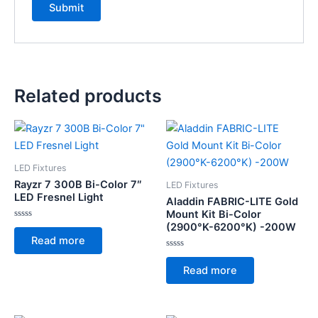
Related products
LED Fixtures
Rayzr 7 300B Bi-Color 7″
LED Fixtures
LED Fresnel Light
Aladdin FABRIC-LITE Gold
Mount Kit Bi-Color
(2900°K-6200°K) -200W
Rated
0
Read more
out
of
Rated
5
0
Read more
out
of
5