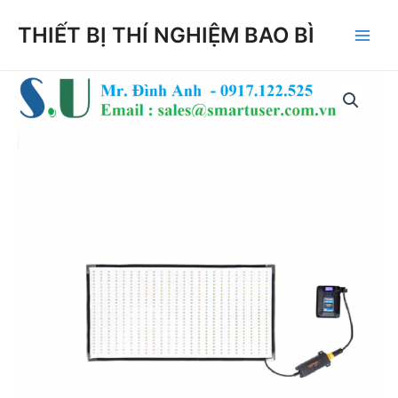
Skip
THIẾT BỊ THÍ NGHIỆM BAO BÌ
to
Main
content
Men