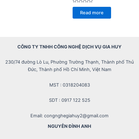
Rated
0
Read more
out
of
5
CÔNG TY TNHH CÔNG NGHỆ DỊCH VỤ GIA HUY
230/74 đường Lò Lu, Phường Trường Thạnh, Thành phố Thủ
Đức, Thành phố Hồ Chí Minh, Việt Nam
MST : 0318204083
SDT : 0917 122 525
Email: congnghegiahuy2@gmail.com
NGUYỄN ĐÌNH ANH