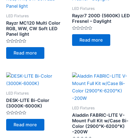
LED Fixtures
Rayzr7 200D (5600K) LED
LED Fixtures
Fresnel – Daylight
Rayzr MC120 Multi Color
RGB, WW, CW Soft LED
Panel light
Rated
0
Read more
out
of
Rated
5
0
Read more
out
of
5
LED Fixtures
DESK-LITE Bi-Color
(3000K-6000K)
LED Fixtures
Aladdin FABRIC-LITE V-
Rated
Mount Full Kit w/Case Bi-
0
Read more
Color (2900°K-6200°K)
out
of
-200W
5