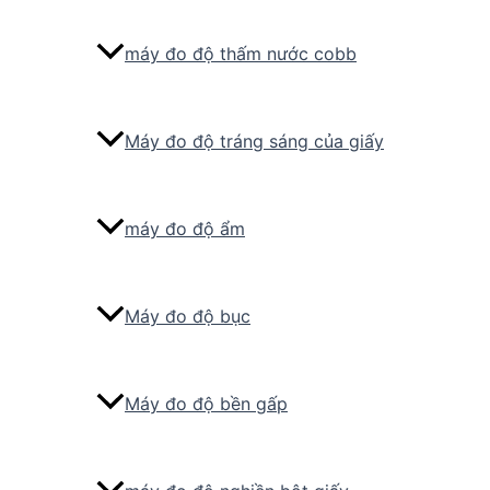
máy đo độ thấm nước cobb
Máy đo độ tráng sáng của giấy
máy đo độ ẩm
Máy đo độ bục
Máy đo độ bền gấp