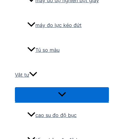
máy đo độ nghiền bột giấy
máy đo lực kéo đứt
Tủ so màu
Vật tư
Menu
Toggle
cao su đo độ bục