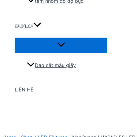
tấm nhôm đo độ bục
dụng cụ
Menu
Toggle
Dao cắt mẫu giấy
LIÊN HỆ