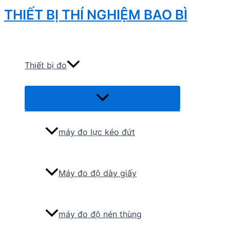
Skip
THIẾT BỊ THÍ NGHIỆM BAO BÌ
to
Search
content
Thiết bị đo
Menu
Toggle
máy đo lực kéo đứt
Máy đo độ dày giấy
máy đo độ nén thùng