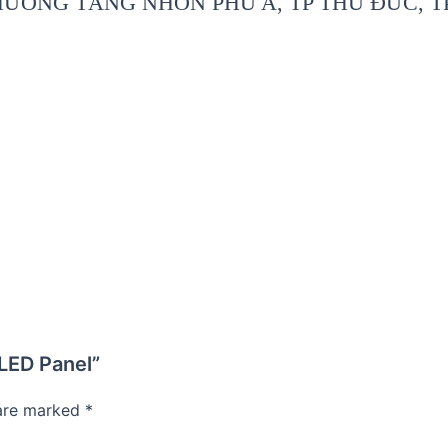
PHƯỜNG TĂNG NHƠN PHÚ A, TP THỦ ĐỨC, T
LED Panel”
 are marked
*