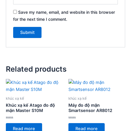
Save my name, email, and website in this browser
for the next time I comment.
Related products
khúc xạ kế
khúc xạ kế
Khúc xạ kế Atago đo độ
Máy đo độ mặn
mặn Master S10M
Smartsensor AR8012
Rated
Rated
0
0
Read more
Read more
out
out