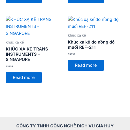
of
of
5
5
khúc xạ kế
Khúc xạ kế đo nồng độ
khúc xạ kế
muối REF-211
KHÚC XẠ KẾ TRANS
INSTRUMENTS –
SINGAPORE
Rated
0
Read more
out
of
Rated
5
0
Read more
out
of
5
CÔNG TY TNHH CÔNG NGHỆ DỊCH VỤ GIA HUY