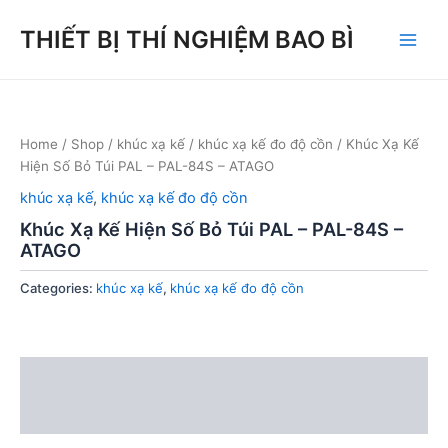
Skip
THIẾT BỊ THÍ NGHIỆM BAO BÌ
to
Main
content
Men
Home
/
Shop
/
khúc xạ kế
/
khúc xạ kế đo độ cồn
/ Khúc Xạ Kế
Hiện Số Bỏ Túi PAL – PAL-84S – ATAGO
khúc xạ kế
,
khúc xạ kế đo độ cồn
Khúc Xạ Kế Hiện Số Bỏ Túi PAL – PAL-84S –
ATAGO
Categories:
khúc xạ kế
,
khúc xạ kế đo độ cồn
Description
Reviews (0)