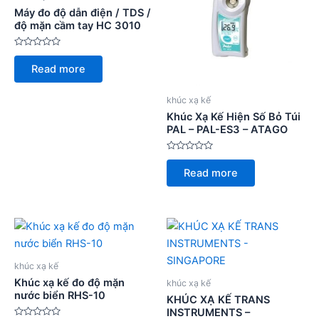
Máy đo độ dẫn điện / TDS /
độ mặn cầm tay HC 3010
Rated
0
Read more
out
of
5
khúc xạ kế
Khúc Xạ Kế Hiện Số Bỏ Túi
PAL – PAL-ES3 – ATAGO
Rated
0
Read more
out
of
5
khúc xạ kế
Khúc xạ kế đo độ mặn
khúc xạ kế
nước biển RHS-10
KHÚC XẠ KẾ TRANS
INSTRUMENTS –