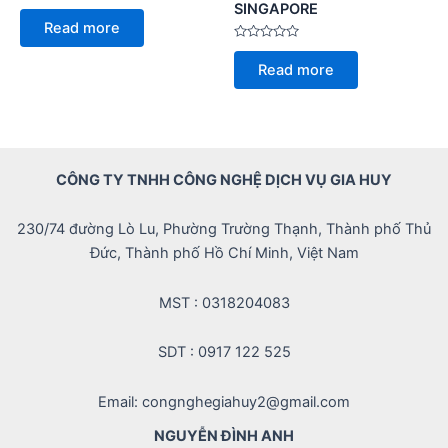
SINGAPORE
Rated
0
Read more
out
of
Rated
5
0
Read more
out
of
5
CÔNG TY TNHH CÔNG NGHỆ DỊCH VỤ GIA HUY
230/74 đường Lò Lu, Phường Trường Thạnh, Thành phố Thủ
Đức, Thành phố Hồ Chí Minh, Việt Nam
MST : 0318204083
SDT : 0917 122 525
Email: congnghegiahuy2@gmail.com
NGUYỄN ĐÌNH ANH