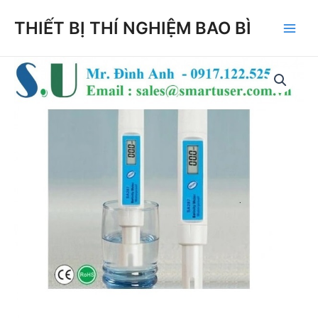
Skip
THIẾT BỊ THÍ NGHIỆM BAO BÌ
to
Main
content
Men