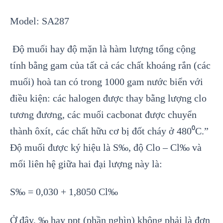
Model: SA287
Độ muối hay độ mặn là hàm lượng tổng cộng
tính bằng gam của tất cả các chất khoáng rắn (các
muối) hoà tan có trong 1000 gam nước biển với
điều kiện: các halogen được thay bằng lượng clo
tương đương, các muối cacbonat được chuyển
thành ôxít, các chất hữu cơ bị đốt cháy ở 480⁰C.”
Độ muối được ký hiệu là S‰, độ Clo – Cl‰ và
mối liên hệ giữa hai đại lượng này là:
S‰ = 0,030 + 1,8050 Cl‰
Ở đây, ‰ hay ppt (phần nghìn) không phải là đơn