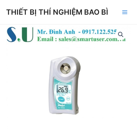
Skip
THIẾT BỊ THÍ NGHIỆM BAO BÌ
to
Main
content
Men