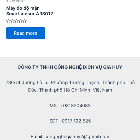
khúc xạ kế
Máy đo độ mặn
Smartsensor AR8012
Rated
0
Read more
out
of
5
CÔNG TY TNHH CÔNG NGHỆ DỊCH VỤ GIA HUY
230/74 đường Lò Lu, Phường Trường Thạnh, Thành phố Thủ
Đức, Thành phố Hồ Chí Minh, Việt Nam
MST : 0318204083
SDT : 0917 122 525
Email: congnghegiahuy2@gmail.com