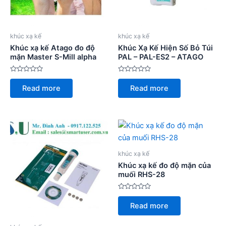
khúc xạ kế
khúc xạ kế
Khúc xạ kế Atago đo độ
Khúc Xạ Kế Hiện Số Bỏ Túi
mặn Master S-Mill alpha
PAL – PAL-ES2 – ATAGO
Rated
Rated
0
0
Read more
Read more
out
out
of
of
5
5
khúc xạ kế
Khúc xạ kế đo độ mặn của
muối RHS-28
Rated
0
Read more
out
of
5