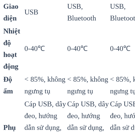
Giao
USB,
USB,
USB
diện
Bluetooth
Bluetoo
Nhiệt
độ
0-40℃
0-40℃
0-40℃
hoạt
động
Độ
< 85%, không
< 85%, không
< 85%, 
ẩm
ngưng tụ
ngưng tụ
ngưng t
Cáp USB, dây
Cáp USB, dây
Cáp USB
đeo, hướng
đeo, hướng
đeo, hư
Phụ
dẫn sử dụng,
dẫn sử dụng,
dẫn sử d