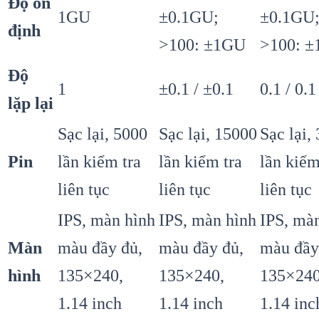
Độ ổn
1GU
±0.1GU;
±0.1GU
định
>100: ±1GU
>100: 
Độ
1
±0.1 / ±0.1
0.1 / 0.1
lặp lại
Sạc lại, 5000
Sạc lại, 15000
Sạc lại,
Pin
lần kiểm tra
lần kiểm tra
lần kiểm
liên tục
liên tục
liên tục
IPS, màn hình
IPS, màn hình
IPS, mà
Màn
màu đầy đủ,
màu đầy đủ,
màu đầy
hình
135×240,
135×240,
135×240
1.14 inch
1.14 inch
1.14 inc