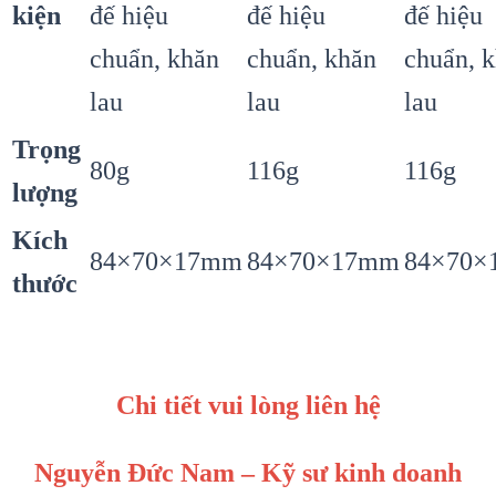
kiện
đế hiệu
đế hiệu
đế hiệu
chuẩn, khăn
chuẩn, khăn
chuẩn, 
lau
lau
lau
Trọng
80g
116g
116g
lượng
Kích
84×70×17mm
84×70×17mm
84×70×
thước
Chi tiết vui lòng liên hệ
Nguyễn Đức Nam – Kỹ sư kinh doanh