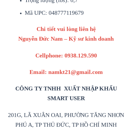
Trọng lượng (lbs): 0,7
Mã UPC: 048777119679
Chi tiết vui lòng liên hệ
Nguyễn Đức Nam – Kỹ sư kinh doanh
Cellphone: 0938.129.590
Email: namkt21@gmail.com
CÔNG TY TNHH XUẤT NHẬP KHẨU
SMART USER
201G, LÃ XUÂN OAI, PHƯỜNG TĂNG NHƠN
PHÚ A, TP THỦ ĐỨC, TP HỒ CHÍ MINH