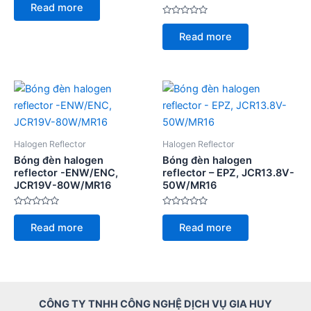
0
Read more
out
of
Rated
5
0
Read more
out
of
5
Halogen Reflector
Halogen Reflector
Bóng đèn halogen
Bóng đèn halogen
reflector -ENW/ENC,
reflector – EPZ, JCR13.8V-
JCR19V-80W/MR16
50W/MR16
Rated
Rated
0
0
Read more
Read more
out
out
of
of
5
5
CÔNG TY TNHH CÔNG NGHỆ DỊCH VỤ GIA HUY