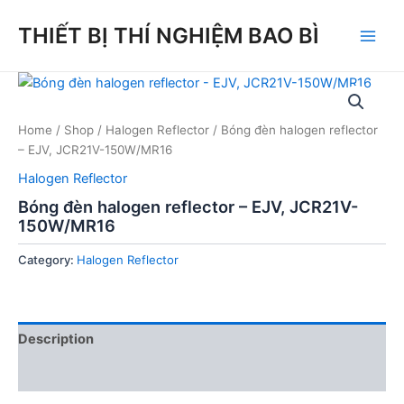
Skip
THIẾT BỊ THÍ NGHIỆM BAO BÌ
to
Main
content
Men
Home
/
Shop
/
Halogen Reflector
/ Bóng đèn halogen reflector
– EJV, JCR21V-150W/MR16
Halogen Reflector
Bóng đèn halogen reflector – EJV, JCR21V-
150W/MR16
Category:
Halogen Reflector
Description
Reviews (0)