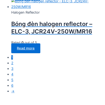
Halogen Reflector
Bóng đèn halogen reflector –
ELC-3, JCR24V-250W/MR16
Rated
0
out of 5
Read more
1
2
3
4
5
6
→