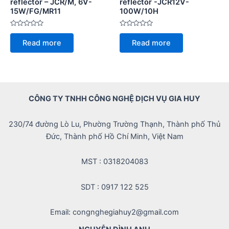
reflector – JCR/M, 6V-
reflector -JCR12V-
15W/FG/MR11
100W/10H
Rated
Rated
0
0
Read more
Read more
out
out
of
of
5
5
CÔNG TY TNHH CÔNG NGHỆ DỊCH VỤ GIA HUY
230/74 đường Lò Lu, Phường Trường Thạnh, Thành phố Thủ
Đức, Thành phố Hồ Chí Minh, Việt Nam
MST : 0318204083
SDT : 0917 122 525
Email: congnghegiahuy2@gmail.com