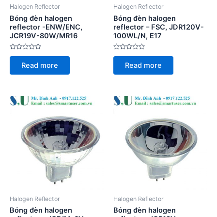
Halogen Reflector
Halogen Reflector
Bóng đèn halogen
Bóng đèn halogen
reflector -ENW/ENC,
reflector – FSC, JDR120V-
JCR19V-80W/MR16
100WL/N, E17
Rated
Rated
0
0
Read more
Read more
out
out
of
of
5
5
Halogen Reflector
Halogen Reflector
Bóng đèn halogen
Bóng đèn halogen