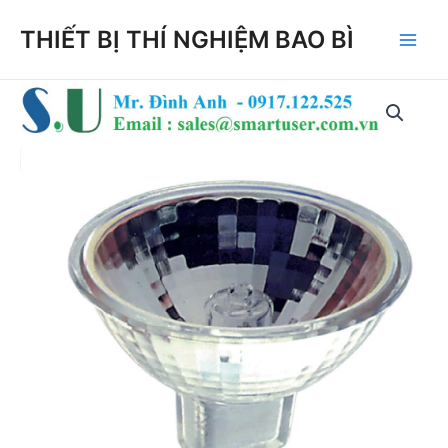
Skip
THIẾT BỊ THÍ NGHIỆM BAO BÌ
to
Main
content
Men