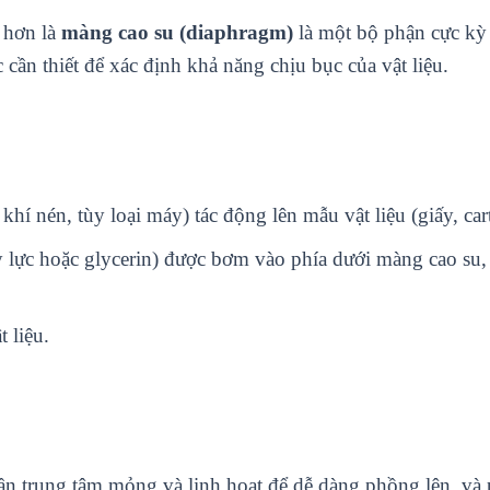
 hơn là
màng cao su (diaphragm)
là một bộ phận cực kỳ
c cần thiết để xác định khả năng chịu bục của vật liệu.
khí nén, tùy loại máy) tác động lên mẫu vật liệu (giấy, c
y lực hoặc glycerin) được bơm vào phía dưới màng cao su
 liệu.
n trung tâm mỏng và linh hoạt để dễ dàng phồng lên, và 