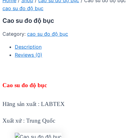
Home
/
Shop
/
cao su đo độ bục
/ Cao su đo độ bục
cao su đo độ bục
Cao su đo độ bục
Category:
cao su đo độ bục
Description
Reviews (0)
Cao su đo độ bục
Hãng sản xuất : LABTEX
Xuất xứ : Trung Quốc