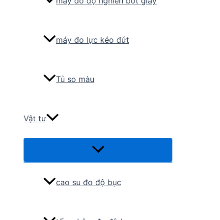
máy đo độ nghiền bột giấy
máy đo lực kéo đứt
Tủ so màu
Vật tư
Menu
Toggle
cao su đo độ bục