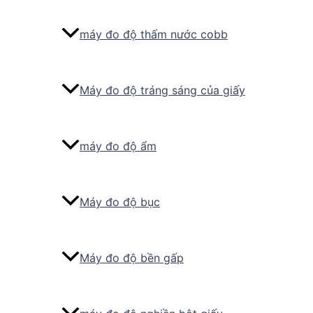
máy đo độ thấm nước cobb
Máy đo độ tráng sáng của giấy
máy đo độ ẩm
Máy đo độ bục
Máy đo độ bền gấp