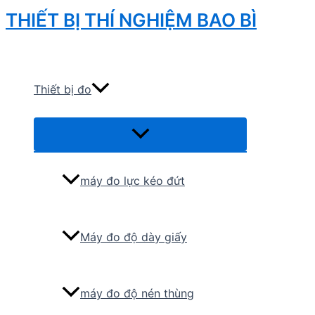
Skip
THIẾT BỊ THÍ NGHIỆM BAO BÌ
to
Search
content
Thiết bị đo
Menu
Toggle
máy đo lực kéo đứt
Máy đo độ dày giấy
máy đo độ nén thùng