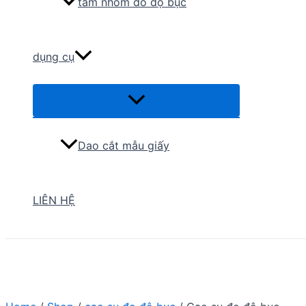
tấm nhôm đo độ bục
dụng cụ
Menu
Toggle
Dao cắt mẫu giấy
LIÊN HỆ