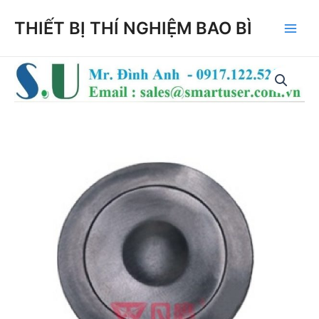
Skip
THIẾT BỊ THÍ NGHIỆM BAO BÌ
to
Main
content
Men