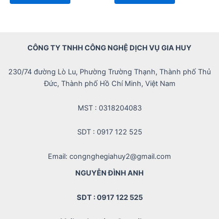
of
of
5
5
CÔNG TY TNHH CÔNG NGHỆ DỊCH VỤ GIA HUY
230/74 đường Lò Lu, Phường Trường Thạnh, Thành phố Thủ
Đức, Thành phố Hồ Chí Minh, Việt Nam
MST : 0318204083
SDT : 0917 122 525
Email: congnghegiahuy2@gmail.com
NGUYỄN ĐÌNH ANH
SDT : 0917 122 525