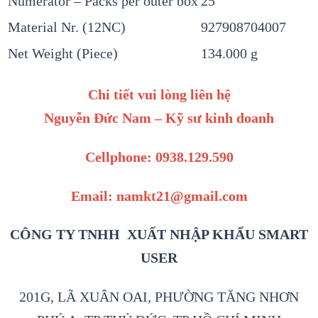
Numerator – Packs per outer box
25
Material Nr. (12NC)
927908704007
Net Weight (Piece)
134.000 g
Chi tiết vui lòng liên hệ
Nguyễn Đức Nam – Kỹ sư kinh doanh
Cellphone: 0938.129.590
Email: namkt21@gmail.com
CÔNG TY TNHH XUẤT NHẬP KHẨU SMART
USER
201G, LÃ XUÂN OAI, PHƯỜNG TĂNG NHƠN