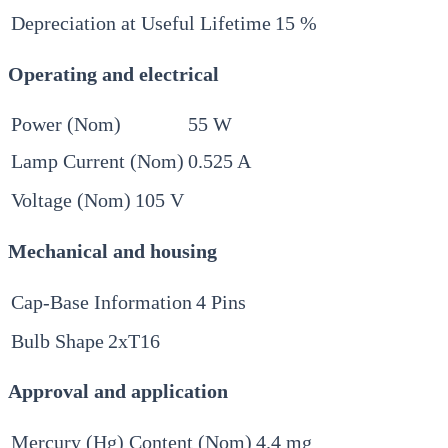
Depreciation at Useful Lifetime
15 %
Operating and electrical
Power (Nom)
55 W
Lamp Current (Nom)
0.525 A
Voltage (Nom)
105 V
Mechanical and housing
Cap-Base Information
4 Pins
Bulb Shape
2xT16
Approval and application
Mercury (Hg) Content (Nom)
4.4 mg