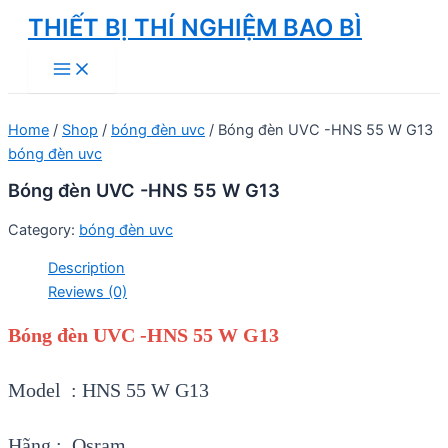
Skip
THIẾT BỊ THÍ NGHIỆM BAO BÌ
to
Main
content
Menu
Home
/
Shop
/
bóng đèn uvc
/ Bóng đèn UVC -HNS 55 W G13
bóng đèn uvc
Bóng đèn UVC -HNS 55 W G13
Category:
bóng đèn uvc
Description
Reviews (0)
Bóng đèn UVC -HNS 55 W G13
Model : HNS 55 W G13
Hãng : Osram