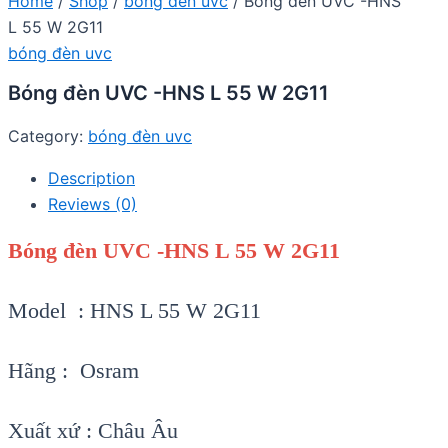
Home
/
Shop
/
bóng đèn uvc
/ Bóng đèn UVC -HNS
L 55 W 2G11
bóng đèn uvc
Bóng đèn UVC -HNS L 55 W 2G11
Category:
bóng đèn uvc
Description
Reviews (0)
Bóng đèn UVC -HNS L 55 W 2G11
Model : HNS L 55 W 2G11
Hãng : Osram
Xuất xứ : Châu Âu