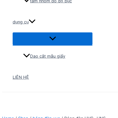
tấm nhôm đo độ bục
dụng cụ
Menu
Toggle
Dao cắt mẫu giấy
LIÊN HỆ