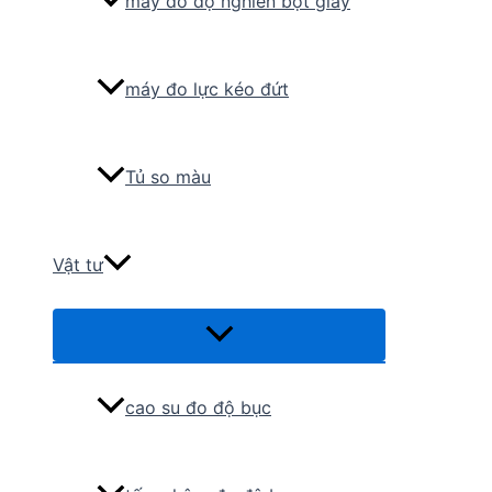
máy đo độ nghiền bột giấy
máy đo lực kéo đứt
Tủ so màu
Vật tư
Menu
Toggle
cao su đo độ bục