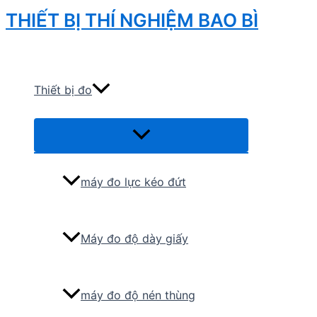
Skip
THIẾT BỊ THÍ NGHIỆM BAO BÌ
to
Search
content
Thiết bị đo
Menu
Toggle
máy đo lực kéo đứt
Máy đo độ dày giấy
máy đo độ nén thùng