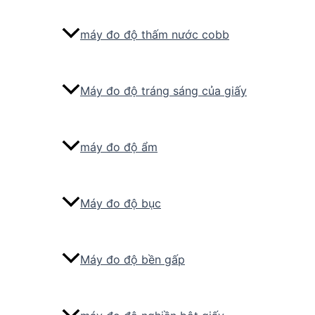
máy đo độ thấm nước cobb
Máy đo độ tráng sáng của giấy
máy đo độ ẩm
Máy đo độ bục
Máy đo độ bền gấp