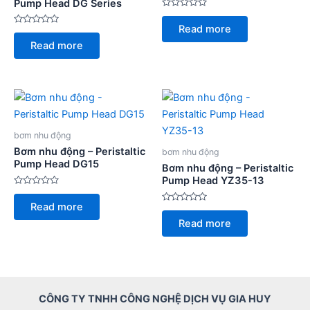
Pump Head DG Series
Rated
0
Read more
Rated
out
0
of
Read more
out
5
of
5
bơm nhu động
Bơm nhu động – Peristaltic
bơm nhu động
Pump Head DG15
Bơm nhu động – Peristaltic
Pump Head YZ35-13
Rated
0
Read more
out
Rated
of
0
Read more
5
out
of
5
CÔNG TY TNHH CÔNG NGHỆ DỊCH VỤ GIA HUY