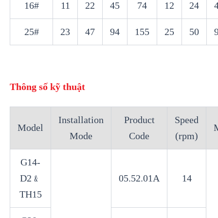
16#
11
22
45
74
12
24
25#
23
47
94
155
25
50
Thông số kỹ thuật
Installation
Product
Speed
Model
Mode
Code
(rpm)
G14-
D2﹠
05.52.01A
14
TH15