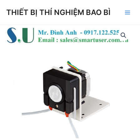
Skip
THIẾT BỊ THÍ NGHIỆM BAO BÌ
to
Main
content
Men