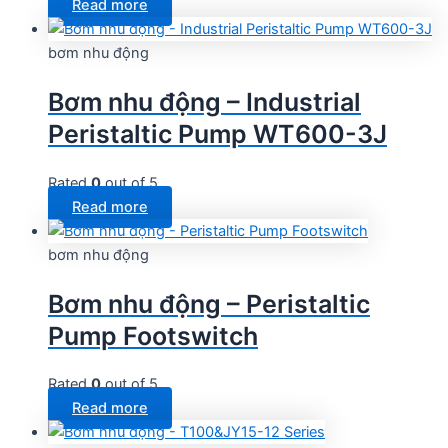
Read more
bơm nhu động
Bơm nhu động – Industrial
Peristaltic Pump WT600-3J
Rated
0
out of 5
Read more
bơm nhu động
Bơm nhu động – Peristaltic
Pump Footswitch
Rated
0
out of 5
Read more