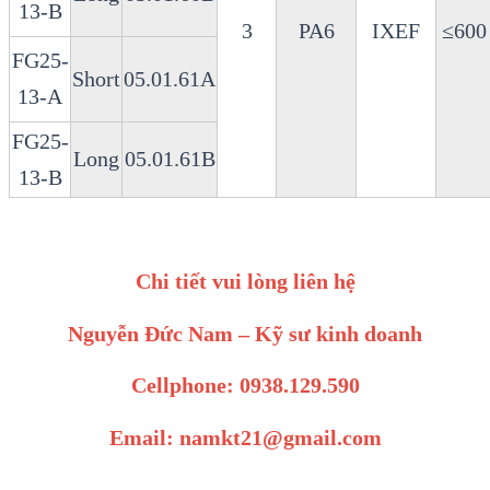
13-B
3
PA6
IXEF
≤600
FG25-
Short
05.01.61A
13-A
FG25-
Long
05.01.61B
13-B
Chi tiết vui lòng liên hệ
Nguyễn Đức Nam – Kỹ sư kinh doanh
Cellphone: 0938.129.590
Email: namkt21@gmail.com