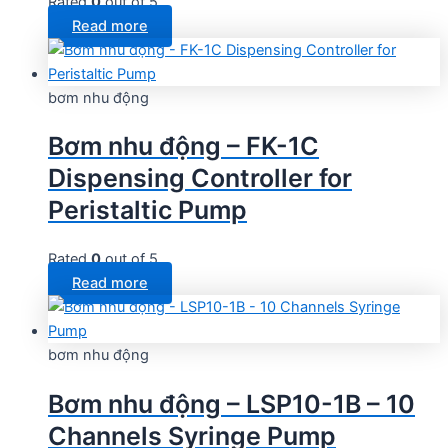
Rated
0
out of 5
Read more
bơm nhu động
Bơm nhu động – FK-1C
Dispensing Controller for
Peristaltic Pump
Rated
0
out of 5
Read more
bơm nhu động
Bơm nhu động – LSP10-1B – 10
Channels Syringe Pump