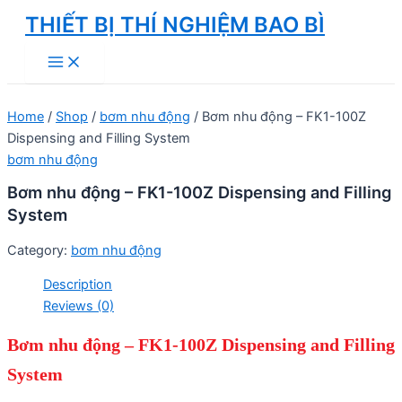
Skip
THIẾT BỊ THÍ NGHIỆM BAO BÌ
to
Main
content
Menu
Home
/
Shop
/
bơm nhu động
/ Bơm nhu động – FK1-100Z
Dispensing and Filling System
bơm nhu động
Bơm nhu động – FK1-100Z Dispensing and Filling
System
Category:
bơm nhu động
Description
Reviews (0)
Bơm nhu động – FK1-100Z Dispensing and Filling
System