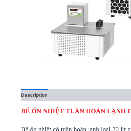
Description
Reviews (0)
BỂ ỔN NHIỆT TUẦN HOÀN LẠNH
Bể ổn nhiệt có tuần hoàn lạnh loại 20 lít g