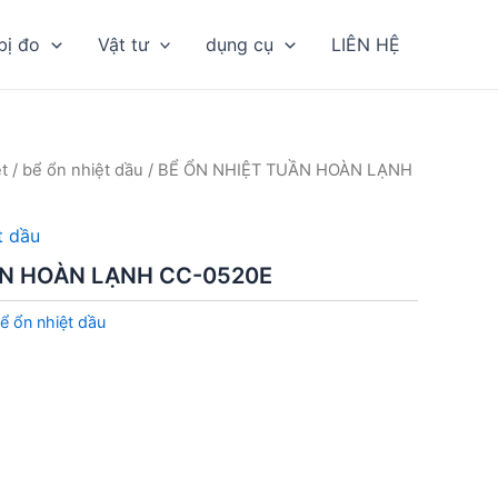
bị đo
Vật tư
dụng cụ
LIÊN HỆ
t
/
bể ổn nhiệt dầu
/ BỂ ỔN NHIỆT TUẦN HOÀN LẠNH
t dầu
ẦN HOÀN LẠNH CC-0520E
ể ổn nhiệt dầu