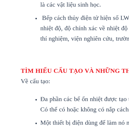
là các vật liệu sinh học.
Bếp c
ách th
ủy điện tử hiện số 
nhiệt độ, độ ch
ính xác v
ề nhiệt độ
thí nghi
ệm, viện nghi
ên c
ứu, trườ
TÌM HIỂU CẤU TẠO VÀ NHỮNG T
Về cấu tạo:
Đa phần các bể ổn nhiệt được tạo t
Có thể có hoặc không có nắp cách
Một thiết bị điện dùng để làm nó 