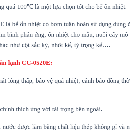
g quá 100℃ là một lựa chọn tốt cho bể ổn nhiệt.
 là bể ổn nhiệt có bơm tuần hoàn sử dụng dùng để 
m bình phản ứng, ổn nhiệt cho mẫu, nuôi cấy mô t
khác như cột sắc ký, nhớt kế, tỷ trọng kế….
oàn lạnh CC-0520E:
ất lỏng thấp, bảo vệ qu
á nhi
ệt, cảnh b
áo đ
ồng th
chỉnh th
ích
ứng với tải trọng b
ên ngoài.
i nước được l
àm b
ằng chất liệu th
ép không g
ỉ v
à 