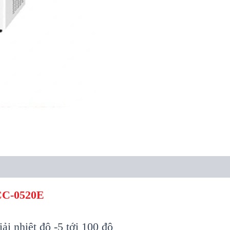
CC-0520E
iải nhiệt độ -5 tới 100 độ