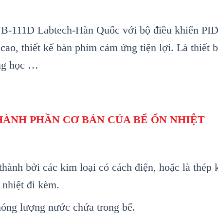
LWB-111D Labtech-H
àn Qu
ốc với bộ điều khiển PID
 cao, thiết kế b
àn phím c
ảm ứng tiện lợi. L
à thi
ết 
ng học …
HÀNH PHẦN CƠ BẢN CỦA BỂ ỔN NHIỆT
hành bởi các kim loại có cách điện, hoặc là thép 
 nhiệt đi kèm.
nóng lượng nước chứa trong bể.