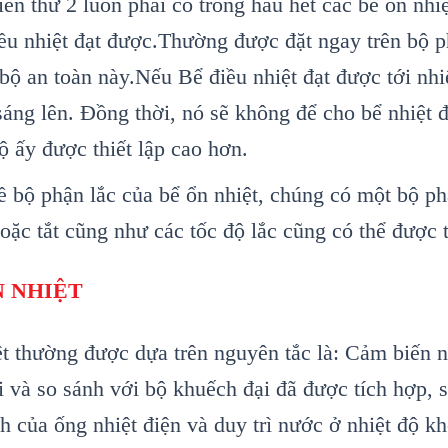
iển thứ 2 luôn phải có trong hầu hết các bể ổn nhi
ều nhiệt đạt được.Thường được đặt ngay trên bộ p
 bộ an toàn này.Nếu Bể điều nhiệt đạt được tới nhi
ẽ sáng lên. Đồng thời, nó sẽ không để cho bể nhiệ
độ ấy được thiết lập cao hơn.
ề bộ phận lắc của bể ổn nhiệt, chúng có một bộ ph
hoặc tắt cũng như các tốc độ lắc cũng có thể được t
N NHIỆT
t
thường được dựa trên nguyên tắc là: Cảm biến n
i và so sánh với bộ khuếch đại đã được tích hợp, s
h của ống nhiệt điện và duy trì nước ở nhiệt độ kh