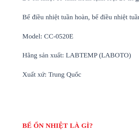
B
ể
điều
nhiệt
t
uần
h
o
àn, bể điều nhiệt tu
Model: CC-0520E
Hãng s
ản xuất:
LABTEMP (LABOTO)
Xuất xứ: Trung Quốc
BỂ ỔN NHIỆT LÀ GÌ?