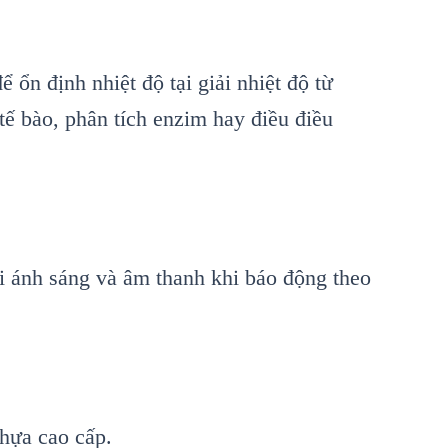
ổn định nhiệt độ tại giải nhiệt độ từ
ế bào, phân tích enzim hay điều điều
ời
ánh sáng và âm thanh khi báo đ
ộng theo
nh
ựa cao cấp.