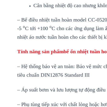
Cân bằng nhiệt độ cao nhưng khôn
– Bể điều nhiệt tuần hoàn model CC-0520E
o
o
-5
C tới +100
C cho các ứng dụng làm ấ
nhiệt áo nước tuần hoàn cho các thiết bị 
Tính năng s
ản phẩm
bể ổn nhiệt tuần h
–
Hệ thống bảo vệ an to
àn: B
ảo vệ mức ch
ti
êu chu
ẩn DIN12876 Standard III
– Áp su
ất bơm v
à lưu lư
ợng tự động điều 
– Ph
ụ t
ùng ti
ếp x
úc v
ới chất lỏng hoặc hơ