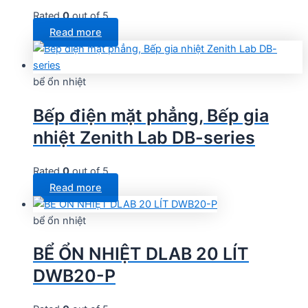
Rated
0
out of 5
Read more
bể ổn nhiệt
Bếp điện mặt phẳng, Bếp gia
nhiệt Zenith Lab DB-series
Rated
0
out of 5
Read more
bể ổn nhiệt
BỂ ỔN NHIỆT DLAB 20 LÍT
DWB20-P