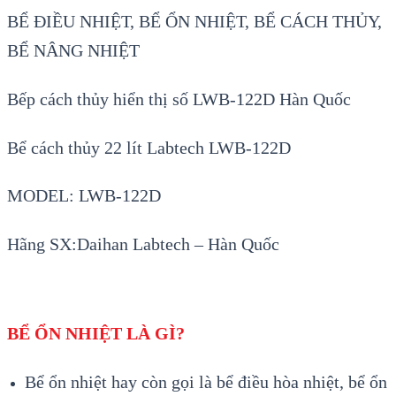
BỂ ĐIỀU NHIỆT, BỂ ỔN NHIỆT, BỂ CÁCH THỦY,
BỂ NÂNG NHIỆT
Bếp cách thủy hiển thị số LWB-1
22
D Hàn Quốc
Bể cách thủy
22
lít Labtech LWB-1
22
D
MODEL: LWB-1
22
D
Hãng SX:Daihan Labtech – Hàn Quốc
BỂ ỔN NHIỆT LÀ GÌ?
Bể ổn nhiệt hay còn gọi là bể điều hòa nhiệt, bể ổn