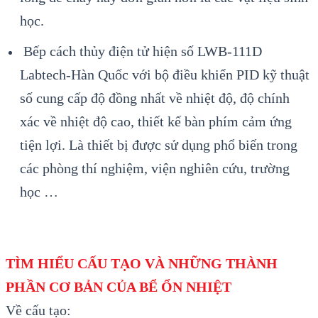
học.
Bếp c
ách th
ủy điện tử hiện số LWB-111D
Labtech-H
àn Qu
ốc với bộ điều khiển PID kỹ thuật
số cung cấp độ đồng nhất về nhiệt độ, độ ch
ính
xác v
ề nhiệt độ cao, thiết kế b
àn phím c
ảm ứng
tiện lợi. L
à thi
ết bị được sử dụng phổ biến trong
c
ác phòng thí nghi
ệm, viện nghi
ên c
ứu, trường
học …
TÌM HIỂU CẤU TẠO VÀ NHỮNG THÀNH
PHẦN CƠ BẢN CỦA BỂ ỔN NHIỆT
Về cấu tạo: