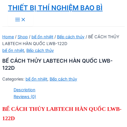
Skip
THIẾT BỊ THÍ NGHIỆM BAO BÌ
to
Main
content
Menu
Home
/
Shop
/
bể ổn nhiệt
/
Bếp cách thủy
/ BỂ CÁCH THỦY
LABTECH HÀN QUỐC LWB-122D
bể ổn nhiệt
,
Bếp cách thủy
BỂ CÁCH THỦY LABTECH HÀN QUỐC LWB-
122D
Categories:
bể ổn nhiệt
,
Bếp cách thủy
Description
Reviews (0)
BỂ CÁCH THỦY LABTECH HÀN QUỐC LWB-
1
22
D