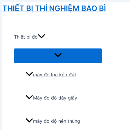
Skip
THIẾT BỊ THÍ NGHIỆM BAO BÌ
to
Search
content
Thiết bị đo
Menu
Toggle
máy đo lực kéo đứt
Máy đo độ dày giấy
máy đo độ nén thùng