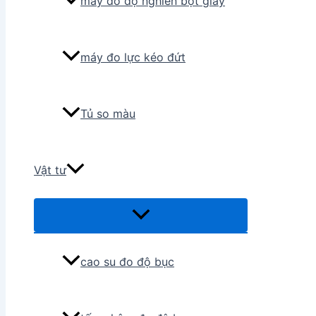
máy đo độ nghiền bột giấy
máy đo lực kéo đứt
Tủ so màu
Vật tư
Menu
Toggle
cao su đo độ bục