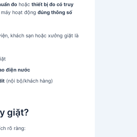
huẩn đo
hoặc
thiết bị đo có truy
o máy hoạt động
đúng thông số
iện, khách sạn hoặc xưởng giặt là
iặt
hao điện nước
it
(nội bộ/khách hàng)
y giặt?
ch rõ ràng: