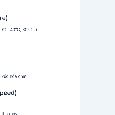
re)
 30°C, 40°C, 60°C…)
p xúc hóa chất
speed)
i thọ máy