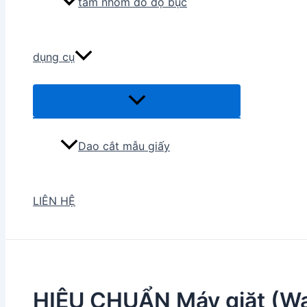
tấm nhôm đo độ bục
dụng cụ
Menu
Toggle
Dao cắt mẫu giấy
LIÊN HỆ
HIỆU CHUẨN Máy giặt (Wa