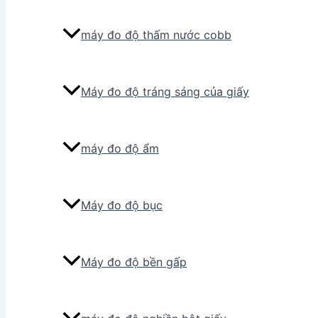
máy đo độ thấm nước cobb
Máy đo độ tráng sáng của giấy
máy đo độ ẩm
Máy đo độ bục
Máy đo độ bền gấp