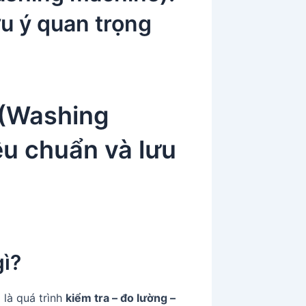
ưu ý quan trọng
(Washing
êu chuẩn và lưu
gì?
)
là quá trình
kiểm tra – đo lường –