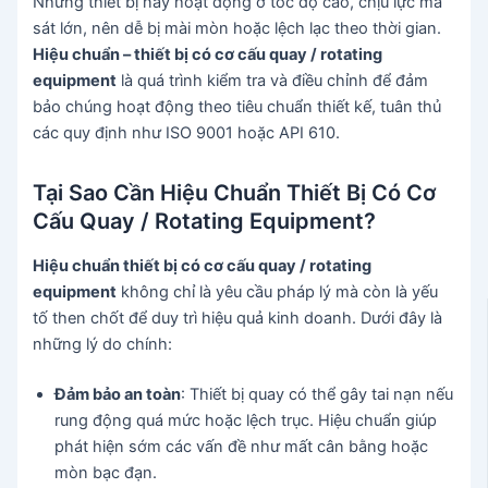
Những thiết bị này hoạt động ở tốc độ cao, chịu lực ma
sát lớn, nên dễ bị mài mòn hoặc lệch lạc theo thời gian.
Hiệu chuẩn – thiết bị có cơ cấu quay / rotating
equipment
là quá trình kiểm tra và điều chỉnh để đảm
bảo chúng hoạt động theo tiêu chuẩn thiết kế, tuân thủ
các quy định như ISO 9001 hoặc API 610.
Tại Sao Cần Hiệu Chuẩn Thiết Bị Có Cơ
Cấu Quay / Rotating Equipment?
Hiệu chuẩn thiết bị có cơ cấu quay / rotating
equipment
không chỉ là yêu cầu pháp lý mà còn là yếu
tố then chốt để duy trì hiệu quả kinh doanh. Dưới đây là
những lý do chính:
Đảm bảo an toàn
: Thiết bị quay có thể gây tai nạn nếu
rung động quá mức hoặc lệch trục. Hiệu chuẩn giúp
phát hiện sớm các vấn đề như mất cân bằng hoặc
mòn bạc đạn.