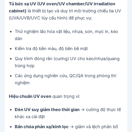
Tủ bức xạ UV (UV oven/UV chamber/UV irradiation
cabinet)
là thiết bị tạo và duy trì môi trường chiếu tia UV
(UVA/UVB/UVC tùy cấu hình) để phục vụ:
Thử nghiệm lão hóa vật liệu, nhựa, sơn, mực in, keo
dán
Kiểm tra độ bền màu, độ bền bề mặt
Quy trình đóng rắn (curing) UV cho keo/nhựa/quang
trùng hợp
Các ứng dụng nghiên cứu, QC/QA trong phòng thí
nghiệm
Hiệu chuẩn UV oven
quan trọng vì:
Đèn UV suy giảm theo thời gian
→ cường độ thực tế
khác xa cài đặt
Bẩn chóa phản xạ/kính lọc
→ giảm và lệch phân bố