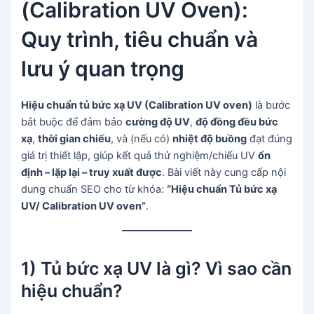
(Calibration UV Oven):
Quy trình, tiêu chuẩn và
lưu ý quan trọng
Hiệu chuẩn tủ bức xạ UV (Calibration UV oven)
là bước
bắt buộc để đảm bảo
cường độ UV
,
độ đồng đều bức
xạ
,
thời gian chiếu
, và (nếu có)
nhiệt độ buồng
đạt đúng
giá trị thiết lập, giúp kết quả thử nghiệm/chiếu UV
ổn
định – lặp lại – truy xuất được
. Bài viết này cung cấp nội
dung chuẩn SEO cho từ khóa:
“Hiệu chuẩn Tủ bức xạ
UV/ Calibration UV oven”
.
1) Tủ bức xạ UV là gì? Vì sao cần
hiệu chuẩn?