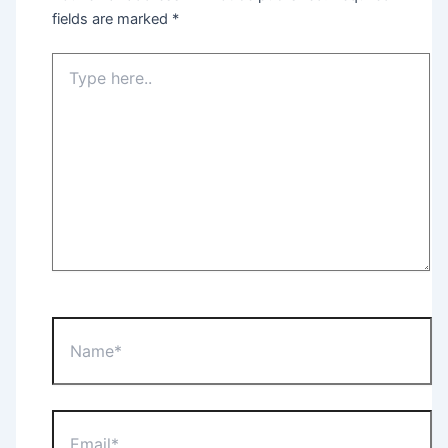
fields are marked
*
Type
here..
Name*
Email*