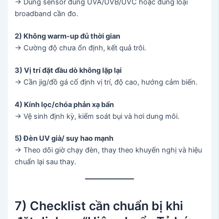
→ Dùng sensor đúng UVA/UVB/UVC hoặc đúng loại
broadband cần đo.
2) Không warm-up đủ thời gian
→ Cường độ chưa ổn định, kết quả trôi.
3) Vị trí đặt đầu dò không lặp lại
→ Cần jig/đồ gá cố định vị trí, độ cao, hướng cảm biến.
4) Kính lọc/chóa phản xạ bẩn
→ Vệ sinh định kỳ, kiểm soát bụi và hơi dung môi.
5) Đèn UV già/ suy hao mạnh
→ Theo dõi giờ chạy đèn, thay theo khuyến nghị và hiệu
chuẩn lại sau thay.
7) Checklist cần chuẩn bị khi