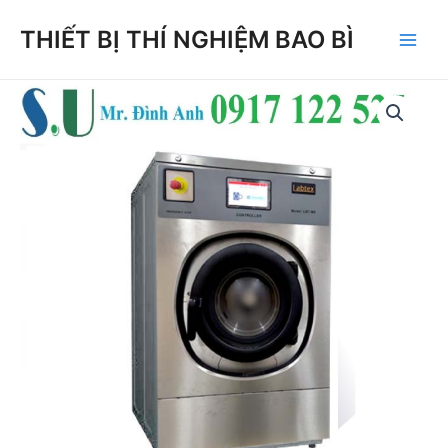
Skip
THIẾT BỊ THÍ NGHIỆM BAO BÌ
to
Main
content
Men