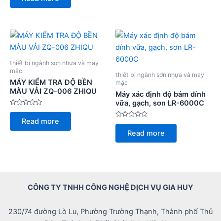
out
of
5
thiết bị ngành sơn nhựa và may
mặc
thiết bị ngành sơn nhựa và may
MÁY KIỂM TRA ĐỘ BỀN
mặc
MÀU VẢI ZQ-006 ZHIQU
Máy xác định độ bám dính
vữa, gạch, sơn LR-6000C
Rated
0
Read more
out
Rated
of
0
Read more
5
out
of
5
CÔNG TY TNHH CÔNG NGHỆ DỊCH VỤ GIA HUY
230/74 đường Lò Lu, Phường Trường Thạnh, Thành phố Thủ