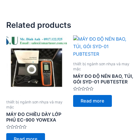
Related products
thiết bị ngành sơn nhựa và may
mặc
MÁY ĐO ĐỘ NÉN BAO, TÚI,
GÓI SYD-01 PUBTESTER
Rated
0
Read more
thiết bị ngành sơn nhựa và may
out
of
mặc
5
MÁY ĐO CHIỀU DÀY LỚP
PHỦ EC-900 YOWEXA
Rated
0
Read more