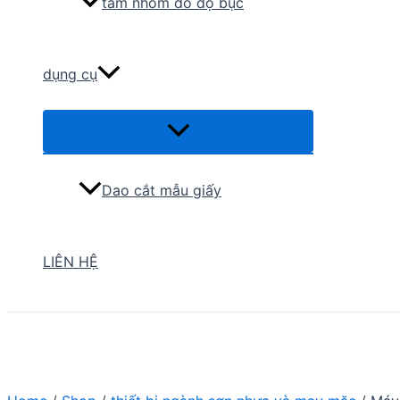
tấm nhôm đo độ bục
dụng cụ
Menu
Toggle
Dao cắt mẫu giấy
LIÊN HỆ