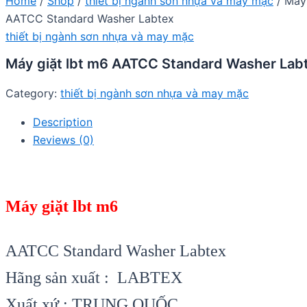
Home
/
Shop
/
thiết bị ngành sơn nhựa và may mặc
/ Máy 
AATCC Standard Washer Labtex
thiết bị ngành sơn nhựa và may mặc
Máy giặt lbt m6 AATCC Standard Washer Lab
Category:
thiết bị ngành sơn nhựa và may mặc
Description
Reviews (0)
Máy giặt lbt m6
AATCC Standard Washer Labtex
Hãng sản xuất : LABTEX
Xuất xứ : TRUNG QUỐC