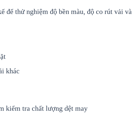
ế để thử nghiệm độ bền màu, độ co rút vải và 
ặt
ải khác
m kiểm tra chất lượng dệt may