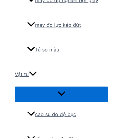
máy đo độ nghiền bột giấy
máy đo lực kéo đứt
Tủ so màu
Vật tư
Menu
Toggle
cao su đo độ bục