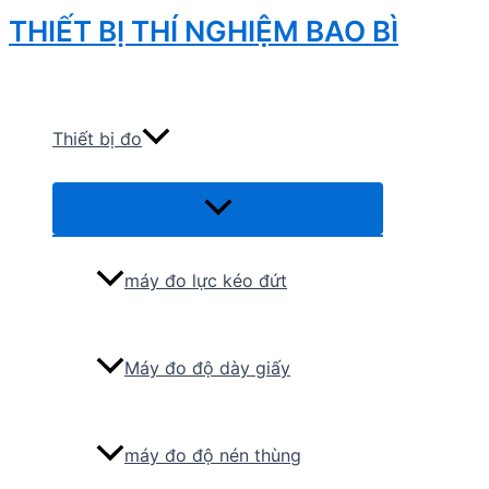
Skip
THIẾT BỊ THÍ NGHIỆM BAO BÌ
to
Search
content
Thiết bị đo
Menu
Toggle
máy đo lực kéo đứt
Máy đo độ dày giấy
máy đo độ nén thùng