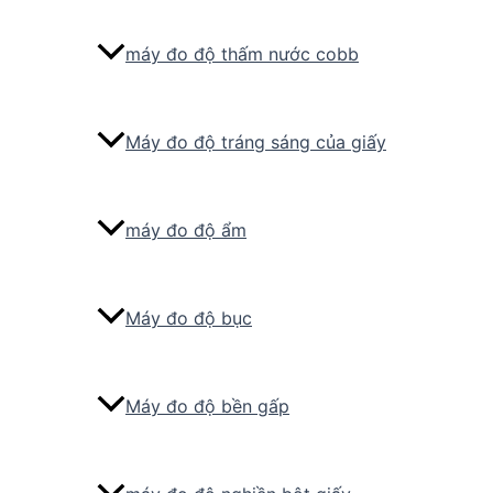
máy đo độ thấm nước cobb
Máy đo độ tráng sáng của giấy
máy đo độ ẩm
Máy đo độ bục
Máy đo độ bền gấp