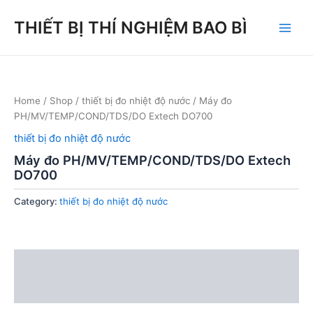
Skip
THIẾT BỊ THÍ NGHIỆM BAO BÌ
to
Main
content
Men
Home
/
Shop
/
thiết bị đo nhiệt độ nước
/ Máy đo
PH/MV/TEMP/COND/TDS/DO Extech DO700
thiết bị đo nhiệt độ nước
Máy đo PH/MV/TEMP/COND/TDS/DO Extech
DO700
Category:
thiết bị đo nhiệt độ nước
Description
Reviews (0)