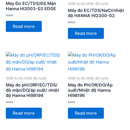
Máy Đo EC/TDS/Độ Mặn
thiết bị đo nhiệt độ nước
Hanna HI2003-02 EDGE
Máy đo EC/TDS/NaCl/nhiệt
độ HANNA HI2300-02
Rated
0
Read more
out
Rated
of
0
Read more
5
out
of
5
thiết bị đo nhiệt độ nước
thiết bị đo nhiệt độ nước
Máy đo pH/ORP/EC/TDS/
Máy đo PH/OR/DO/Áp
độ mặn/DO/áp suất/ nhiệt
suất/Nhiệt độ Hanna
độ Hanna HI98194
HI98196
Rated
Rated
0
0
Read more
Read more
out
out
of
of
5
5