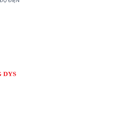
 ĐỘ ĐIỆN
G DYS