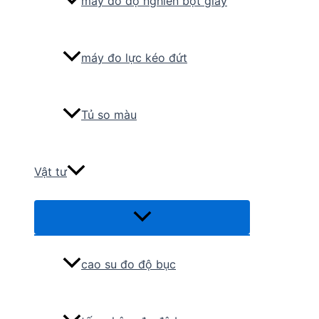
máy đo độ nghiền bột giấy
máy đo lực kéo đứt
Tủ so màu
Vật tư
Menu
Toggle
cao su đo độ bục