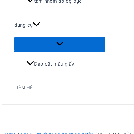
tấm nhôm đo độ bục
dụng cụ
Menu
Toggle
Dao cắt mẫu giấy
LIÊN HỆ