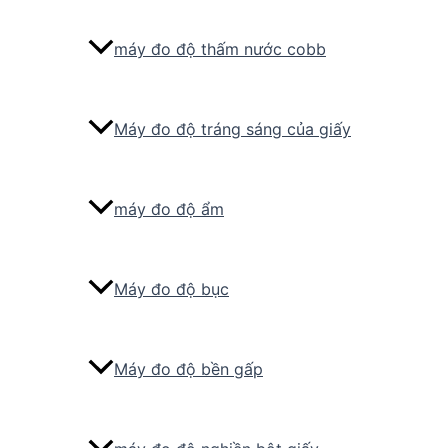
máy đo độ thấm nước cobb
Máy đo độ tráng sáng của giấy
máy đo độ ẩm
Máy đo độ bục
Máy đo độ bền gấp