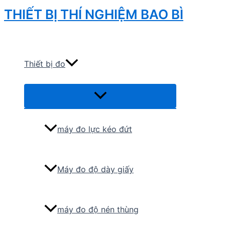
Skip
THIẾT BỊ THÍ NGHIỆM BAO BÌ
to
Search
content
Thiết bị đo
Menu
Toggle
máy đo lực kéo đứt
Máy đo độ dày giấy
máy đo độ nén thùng