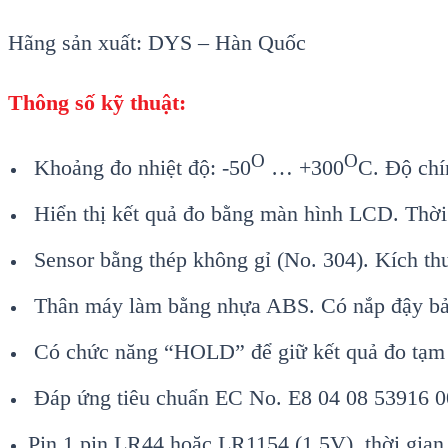
Hãng sản xuất: DYS – Hàn Quốc
Thông số kỹ thuật:
O
O
Khoảng đo nhiệt độ: -50
… +300
C. Độ chí
Hiển thị kết quả đo bằng màn hình LCD. Thời 
Sensor bằng thép không gỉ (No. 304). Kích 
Thân máy làm bằng nhựa ABS. Có nắp đậy bả
Có chức năng “HOLD” để giữ kết quả đo tạm 
Đáp ứng tiêu chuẩn EC No. E8 04 08 53916 0
Pin 1 pin LR44 hoặc LR1154 (1.5V), thời gian