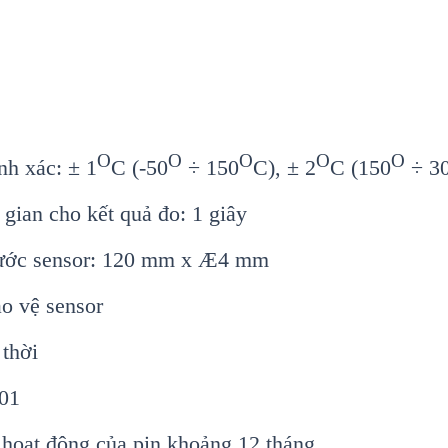
O
O
O
O
O
nh xác: ± 1
C (-50
÷ 150
C), ± 2
C (150
÷ 3
gian cho kết quả đo: 1 giây
thước sensor: 120 mm x Æ4 mm
o vệ sensor
thời
01
 hoạt động của pin khoảng 12 tháng