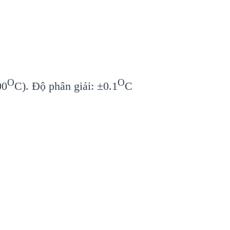
O
O
00
C). Độ phân giải: ±0.1
C