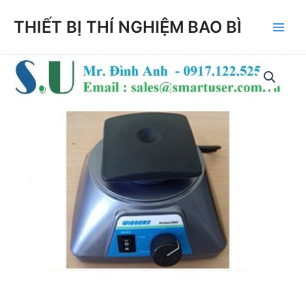
Skip
THIẾT BỊ THÍ NGHIỆM BAO BÌ
to
Main
content
Men