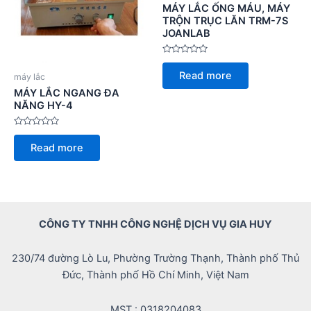
MÁY LẮC ỐNG MÁU, MÁY
TRỘN TRỤC LĂN TRM-7S
JOANLAB
Rated
0
Read more
máy lắc
out
of
MÁY LẮC NGANG ĐA
5
NĂNG HY-4
Rated
0
Read more
out
of
5
CÔNG TY TNHH CÔNG NGHỆ DỊCH VỤ GIA HUY
230/74 đường Lò Lu, Phường Trường Thạnh, Thành phố Thủ
Đức, Thành phố Hồ Chí Minh, Việt Nam
MST : 0318204083