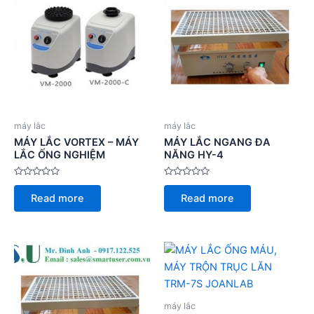
máy lắc
máy lắc
MÁY LẮC VORTEX – MÁY
MÁY LẮC NGANG ĐA
LẮC ỐNG NGHIỆM
NĂNG HY-4
Rated
Rated
0
0
Read more
Read more
out
out
of
of
5
5
máy lắc