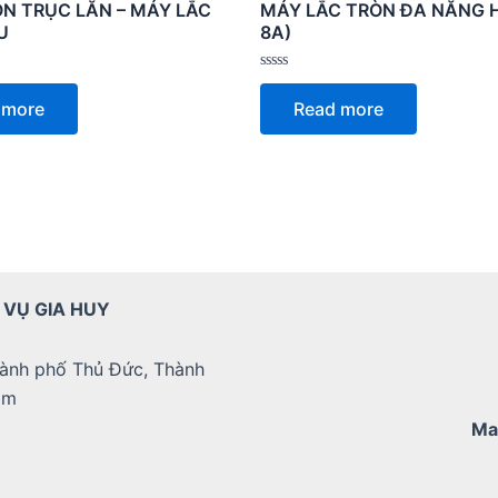
N TRỤC LĂN – MÁY LẮC
MÁY LẮC TRÒN ĐA NĂNG H
U
8A)
Rated
0
 more
Read more
out
of
5
 VỤ GIA HUY
ành phố Thủ Đức, Thành
am
Ma