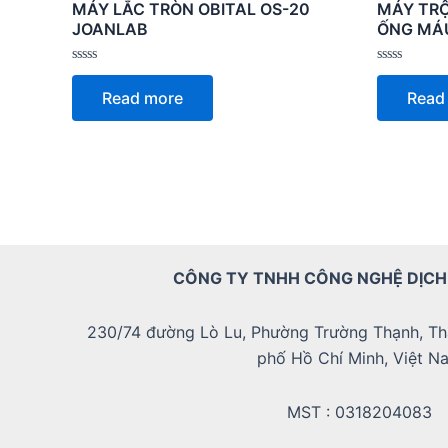
MÁY LẮC TRÒN OBITAL OS-20
MÁY TRỘ
JOANLAB
ỐNG MÁ
Rated
Rated
0
0
Read more
Read
out
out
of
of
5
5
CÔNG TY TNHH CÔNG NGHỆ DỊCH
230/74 đường Lò Lu, Phường Trường Thạnh, Th
phố Hồ Chí Minh, Việt N
MST : 0318204083