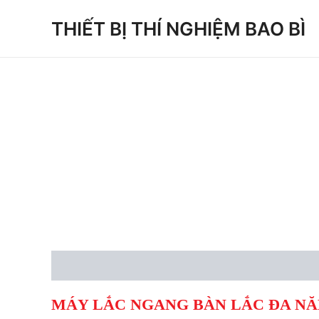
Skip
THIẾT BỊ THÍ NGHIỆM BAO BÌ
to
content
Description
Reviews (0)
MÁY LẮC NGANG BÀN LẮC ĐA NĂ