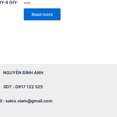
Y-8 (HY-
Rated
0
Read more
out
of
5
NGUYỄN ĐÌNH ANH
SDT : 0917 122 525
il : sales.viam@gmail.com