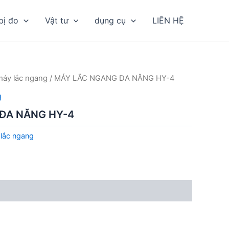
bị đo
Vật tư
dụng cụ
LIÊN HỆ
máy lắc ngang
/ MÁY LẮC NGANG ĐA NĂNG HY-4
g
ĐA NĂNG HY-4
lắc ngang