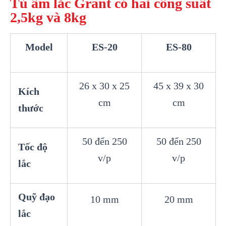
Tủ ấm lắc Grant có hai công suất
2,5kg và 8kg
Model
ES-20
ES-80
26 x 30 x 25
45 x 39 x 30
Kích
cm
cm
thước
50 đến 250
50 đến 250
Tốc độ
v/p
v/p
lắc
Quỹ đạo
10 mm
20 mm
lắc