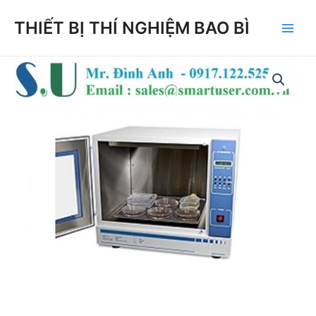
Skip
THIẾT BỊ THÍ NGHIỆM BAO BÌ
to
Main
content
Men