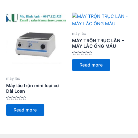
5
5
máy lắc
MÁY TRỘN TRỤC LĂN –
MÁY LẮC ỐNG MÁU
Rated
0
Read more
out
of
5
máy lắc
Máy lắc trộn mini loại cơ
Đài Loan
Rated
0
Read more
out
of
5