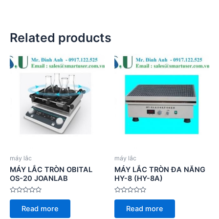
Related products
máy lắc
máy lắc
MÁY LẮC TRÒN OBITAL
MÁY LẮC TRÒN ĐA NĂNG
OS-20 JOANLAB
HY-8 (HY-8A)
Rated
Rated
0
0
Read more
Read more
out
out
of
of