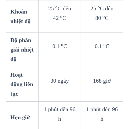
o
o
25
C đến
25
C đến
Khoản
o
o
42
C
80
C
nhiệt độ
Độ phân
o
o
0.1
C
0.1
C
giải nhiệt
độ
Hoạt
30 ngày
168 giờ
động liên
tục
1 phút đến 96
1 phút đến 96
Hẹn giờ
h
h