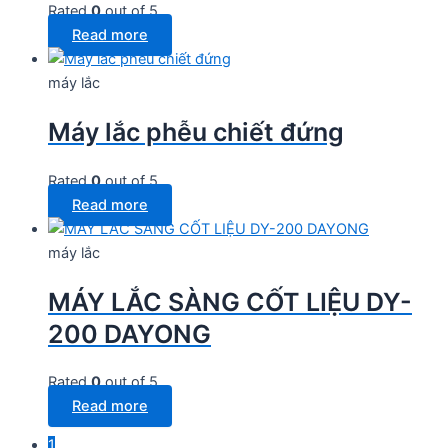
Rated
0
out of 5
Read more
máy lắc
Máy lắc phễu chiết đứng
Rated
0
out of 5
Read more
máy lắc
MÁY LẮC SÀNG CỐT LIỆU DY-
200 DAYONG
Rated
0
out of 5
Read more
1