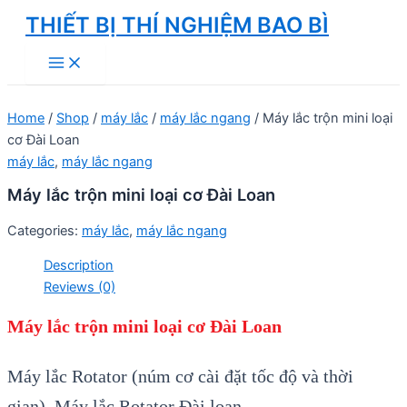
Skip
THIẾT BỊ THÍ NGHIỆM BAO BÌ
to
Main
content
Menu
Home
/
Shop
/
máy lắc
/
máy lắc ngang
/ Máy lắc trộn mini loại
cơ Đài Loan
máy lắc
,
máy lắc ngang
Máy lắc trộn mini loại cơ Đài Loan
Categories:
máy lắc
,
máy lắc ngang
Description
Reviews (0)
Máy lắc trộn mini loại cơ Đài Loan
Máy lắc Rotator (núm cơ cài đặt tốc độ và thời
gian), Máy lắc Rotator Đài loan