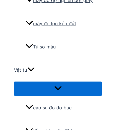
máy đo độ nghiền bột giấy
máy đo lực kéo đứt
Tủ so màu
Vật tư
Menu
Toggle
cao su đo độ bục