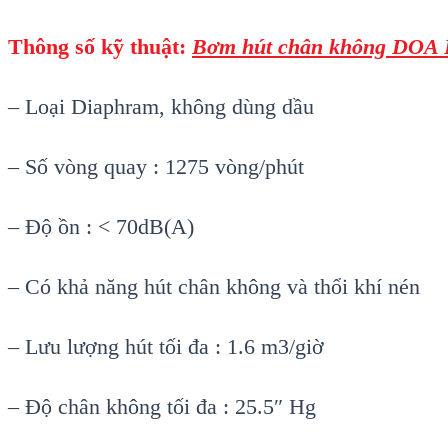
Th
ông s
ố kỹ thuật:
Bơm h
út chân không DOA
– Loại Diaphram, không dùng dầu
– Số vòng quay : 1275 vòng/phút
– Độ ồn : < 70dB(A)
– Có khả năng hút chân không và thổi khí nén
– Lưu lượng hút tối đa : 1.6 m3/giờ
– Độ chân không tối đa : 25.5″ Hg