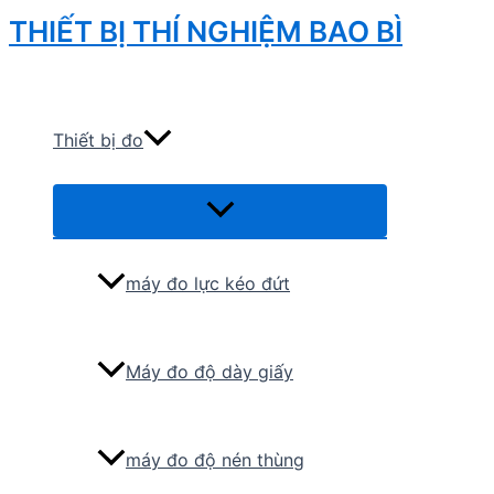
Skip
THIẾT BỊ THÍ NGHIỆM BAO BÌ
to
Search
content
Thiết bị đo
Menu
Toggle
máy đo lực kéo đứt
Máy đo độ dày giấy
máy đo độ nén thùng