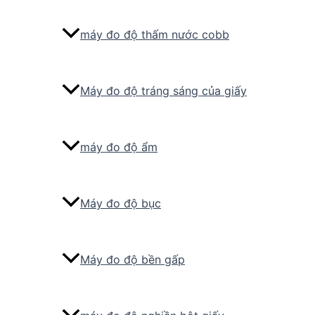
máy đo độ thấm nước cobb
Máy đo độ tráng sáng của giấy
máy đo độ ẩm
Máy đo độ bục
Máy đo độ bền gấp