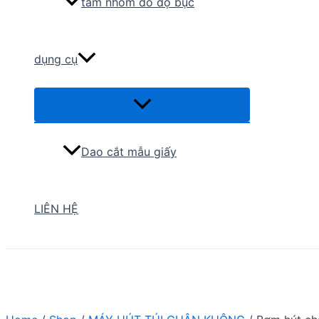
tấm nhôm đo độ bục
dụng cụ
Menu
Toggle
Dao cắt mẫu giấy
LIÊN HỆ